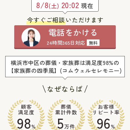
8/8
20:02
現在
(土)
今すぐご相談
いただけます
電話をかける
24時間365日対応
無料
横浜市中区の葬儀・家族葬は満足度98%の
【家族葬の四季風】(コムウェルセレモニー)
なぜならば
顧客
葬儀
お客様
満足度
累計件数
リピート率
98
5
96
%
万件
%