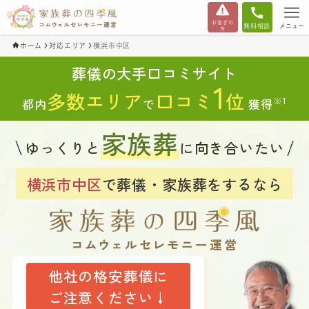
お急ぎの
無料相談
メニュー
方
ホーム
対応エリア
横浜市中区
葬儀の大手口コミサイト
1
多数エリア
口コミ
位
※1
都内
で
獲得
家族葬
ゆっくりと
に向き合いたい
横浜市中区
で葬儀・家族葬をするなら
他社の格安葬儀に
ご注意ください↓