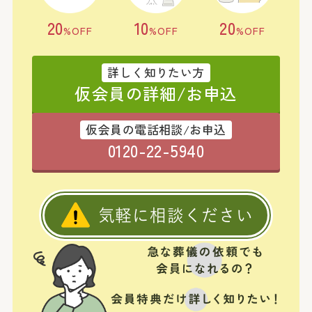
20
10
20
%OFF
%OFF
%OFF
詳しく知りたい方
仮会員の詳細/お申込
仮会員の電話相談/お申込
0120-22-5940
気軽に相談ください