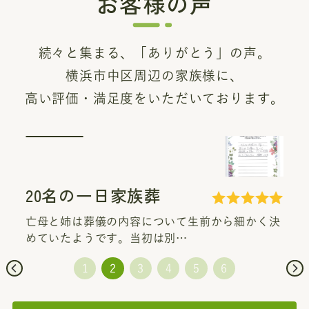
お客様の声
続々と集まる、「ありがとう」の声。
横浜市中区周辺の家族様に、
高い評価・満足度をいただいております。
葬
20名の一日家族
について生前から細かく決
葬儀の際には大変お世話
初は別…
ました。 初めてのことで