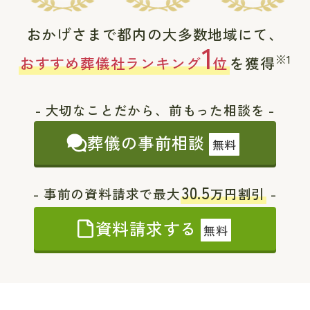
おかげさまで都内の大多数地域にて、
1
※1
おすすめ葬儀社ランキング
位
を獲得
- 大切なことだから、前もった相談を -
葬儀の事前相談
無料
30.5
- 事前の資料請求で最大
万円割引
-
資料請求する
無料