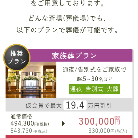
をご用意しております。
どんな斎場(葬儀場)でも、
以下のプランで葬儀が可能です。
推奨
家族葬プラン
プラン
通夜/告別式をご家族で
5~30
名ほど
通夜
告別式
火葬
19.4
仮会員で最大
万円割引
300,000
通常価格
税抜
円
494,300
円(税抜)
543,730
330,000
円(税込)
円(税込)