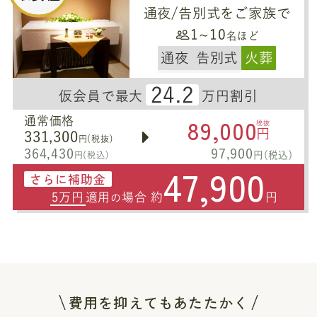
通夜/告別式をご家族で
1~10
名ほど
通夜
告別式
火葬
24.2
仮会員で最大
万円割引
89,000
通常価格
税抜
円
331,300
円(税抜)
364,430
97,900
円(税込)
円(税込)
47,900
さらに補助金
5万円
適用
場合 約
円
の
費用を抑えてもあたたかく