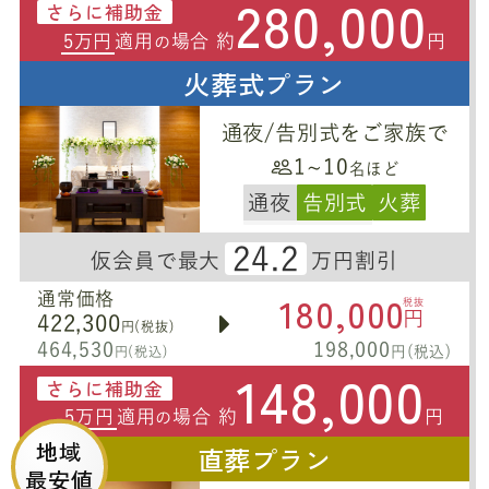
280,000
さらに補助金
5万円
適用
場合 約
円
の
火葬式プラン
通夜/告別式をご家族で
1~10
名ほど
通夜
告別式
火葬
24.2
仮会員で最大
万円割引
180,000
通常価格
税抜
円
422,300
円(税抜)
464,530
198,000
円(税込)
円(税込)
148,000
さらに補助金
5万円
適用
場合 約
円
の
地域
直葬プラン
最安値