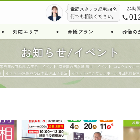
電話スタッフ総勢59名
24時
01
何でも相談ください。
対応エリア
葬儀プラン
葬儀の
お知らせ/イベント
-家族葬の四季風 八王子
イベント-家族葬の四季風 鶴川
イベント-コムウェルホー
京
イベント-家族葬の四季風 八王子長沼
イベント-コムウェルホール町田駅前会