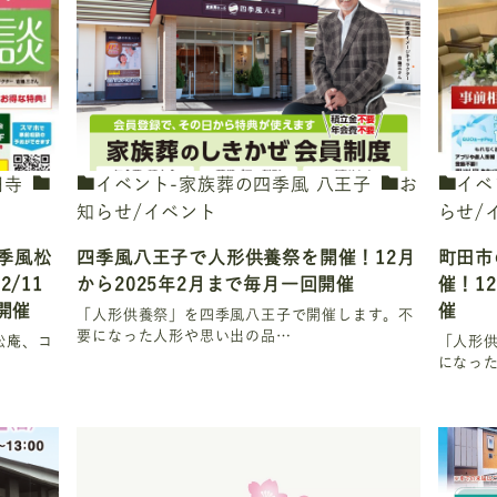
円寺
イベント-家族葬の四季風 八王子
お
イベ
知らせ/イベント
らせ/
季風松
四季風八王子で人形供養祭を開催！12月
町田市
/11
から2025年2月まで毎月一回開催
催！1
開催
催
「人形供養祭」を四季風八王子で開催します。不
要になった人形や思い出の品…
松庵、コ
「人形
になっ