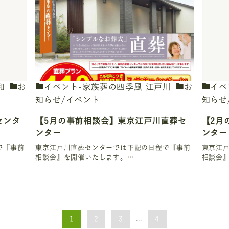
和
お
イベント-家族葬の四季風 江戸川
お
イベ
知らせ/イベント
知らせ
センタ
【5月の事前相談会】東京江戸川直葬セ
【2月
ンター
ンター
で『事前
東京江戸川直葬センターでは下記の日程で『事前
東京江
相談会』を開催いたします。…
相談会
1
2
3
...
4