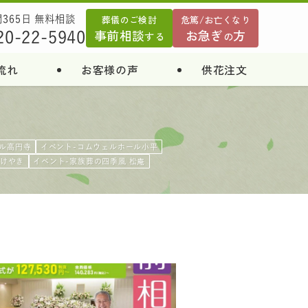
葬儀のご検討
危篤/お亡くなり
間365日 無料相談
事前相談
お急ぎ
方
20-22-5940
する
の
流れ
お客様の声
供花注文
ル高円寺
イベント-コムウェルホール小平
堂けやき
イベント-家族葬の四季風 松庵