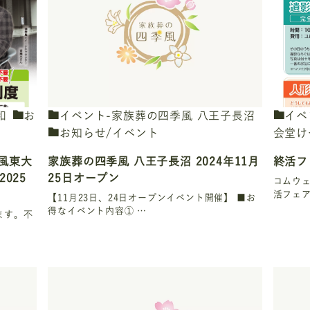
和
お
イベント-家族葬の四季風 八王子長沼
イベ
お知らせ/イベント
会堂け
風東大
家族葬の四季風 八王子長沼 2024年11月
終活フ
025
25日オープン
コムウ
活フェ
【11月23日、24日オープンイベント開催】 ■お
得なイベント内容① …
ます。不