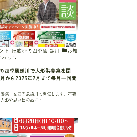
ント-家族葬の四季風 鶴川
お知
イベント
の四季風鶴川で人形供養祭を開
2月から2025年2月まで毎月一回開
供養祭」を四季風鶴川で開催します。不要
た人形や思い出の品に…