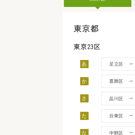
東京都
東京23区
足立区
あ
葛飾区
か
品川区
さ
台東区
た
中野区
な