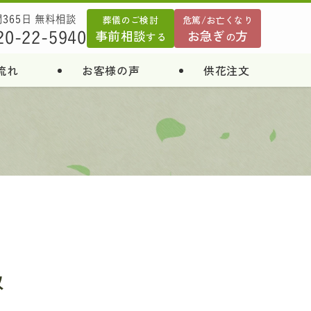
葬儀のご検討
危篤/お亡くなり
間365日 無料相談
事前相談
お急ぎ
方
20-22-5940
する
の
流れ
お客様の声
供花注文
級