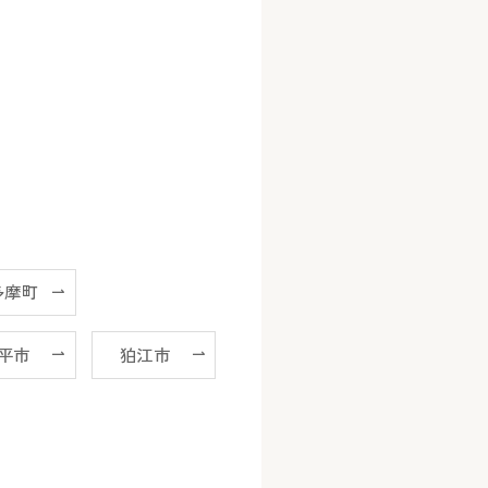
多摩町
平市
狛江市