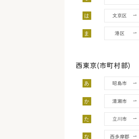
文京区
は
港区
ま
西東京(市町村部)
昭島市
あ
清瀬市
か
立川市
た
西多摩郡
な