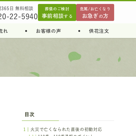
葬儀のご検討
危篤/お亡くなり
間365日 無料相談
事前相談
お急ぎ
方
20-22-5940
する
の
流れ
お客様の声
供花注文
も
目次
火災で亡くなられた直後の初動対応