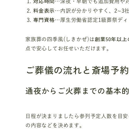
対応時間
…深夜・早朝でも追加費用や
料金表示
…内訳が分かりやすく、2~3
専門資格
…厚生労働省認定1級葬祭デ
創業50年以上
家族葬の四季風(しきかぜ)は
点で安心してお任せいただけます。
ご葬儀の流れと斎場予
通夜からご火葬までの基本
日程が決まりましたら参列予定人数を目安
の内容などを決めます。