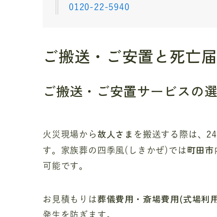
0120-22-5940
ご搬送・ご安置と死亡
ご搬送・ご安置サービスの
故人さま
火災現場から
を搬送する際は、2
町田市
す。家族葬の四季風(しきかぜ)では
可能です。
葬儀費用・斎場費用(式場利
お見積もりは
発生を防ぎます。