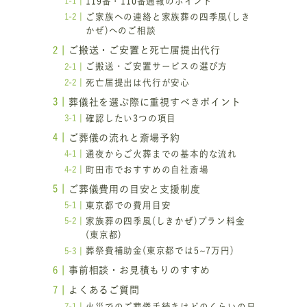
119番・110番通報のポイント
、
ご家族への連絡と家族葬の四季風(しき
かぜ)へのご相談
ご搬送・ご安置と死亡届提出代行
ご搬送・ご安置サービスの選び方
死亡届提出は代行が安心
葬儀社を選ぶ際に重視すべきポイント
確認したい3つの項目
ご葬儀の流れと斎場予約
通夜からご火葬までの基本的な流れ
町田市でおすすめの自社斎場
ご葬儀費用の目安と支援制度
東京都での費用目安
家族葬の四季風(しきかぜ)プラン料金
(東京都)
葬祭費補助金(東京都では5~7万円)
事前相談・お見積もりのすすめ
よくあるご質問
火災でのご葬儀手続きはどのくらいの日