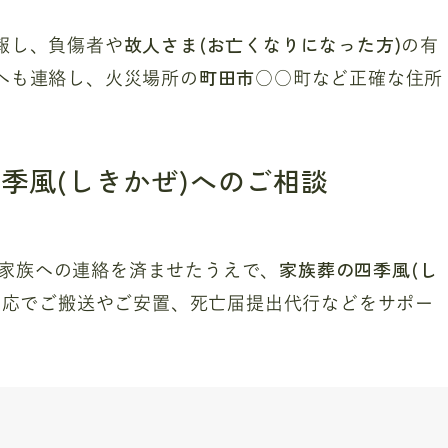
故人さま(お亡くなりになった方)
報し、負傷者や
の有
町田市
察へも連絡し、火災場所の
○○町など正確な住所
季風(しきかぜ)へのご相談
家族葬の四季風(し
家族への連絡を済ませたうえで、
日対応でご搬送やご安置、死亡届提出代行などをサポー