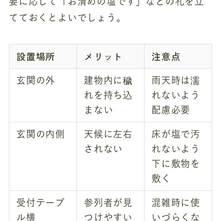
要に応じて「お清めの塩です」などの札を立
てておくとよいでしょう。
設置場所
メリット
注意点
玄関の外
建物内に穢
雨天時は濡
れを持ち込
れないよう
まない
配慮必要
玄関の内側
天候に左右
床が塩で汚
されない
れないよう
下に敷物を
敷く
受付テーブ
参列者が見
混雑時に使
ル横
つけやすい
いづらくな