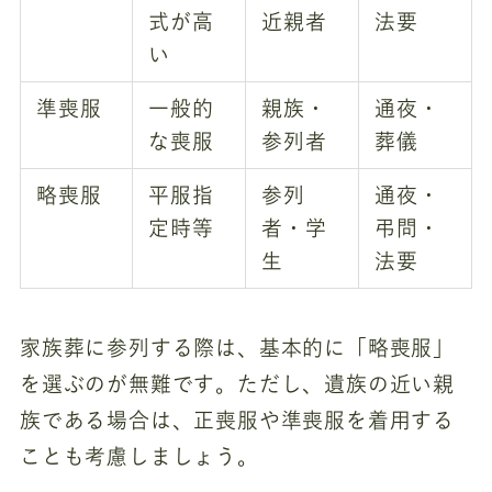
式が高
近親者
法要
い
準喪服
一般的
親族・
通夜・
な喪服
参列者
葬儀
略喪服
平服指
参列
通夜・
定時等
者・学
弔問・
生
法要
家族葬に参列する際は、基本的に「略喪服」
を選ぶのが無難です。ただし、遺族の近い親
族である場合は、正喪服や準喪服を着用する
ことも考慮しましょう。