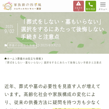
お急ぎの
無料相談
メニュー
方
「葬式をしない・墓もいらない」
2025
選択をするにあたって後悔しない
9/02
手続きと注意点
2025年9月2日
葬儀のお役立ち情報
ホーム
葬儀のお役立ち情報
「葬式をしない・墓もいらない」選択をするにあたって後悔しない手続きと注意点
近年、葬式や墓の必要性を見直す人が増えて
います。高齢化社会や家族構成の変化によ
り、従来の供養方法に疑問を持つ方も少なく