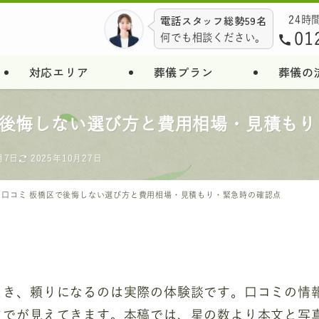
電話スタッフ総勢59名
24時
01
何でも相談ください。
対応エリア
葬儀プラン
葬儀の
で後悔しない選び方と費用相場・見積もり
月7日
2025年10月27日
の口コミ 板橋区で後悔しない選び方と費用相場・見積もり・緊急時の確認点
とき、頼りになるのは実際の体験談です。口コミの情
までが見えてきます。本稿では、星の数より本文と写