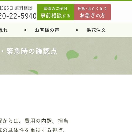
葬儀のご検討
危篤/お亡くなり
間365日 無料相談
事前相談
お急ぎ
方
20-22-5940
する
の
流れ
お客様の声
供花注文
・緊急時の確認点
報からは、費用の内訳、担当
真の具体性を重視する視点、