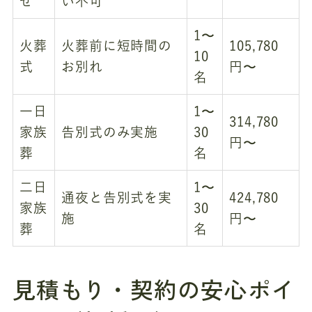
せ
い不可
1〜
火葬
火葬前に短時間の
105,780
10
式
お別れ
円〜
名
一日
1〜
314,780
家族
告別式のみ実施
30
円〜
葬
名
二日
1〜
通夜と告別式を実
424,780
家族
30
施
円〜
葬
名
見積もり・契約の安心ポイ