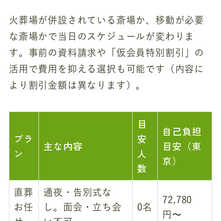
火葬場が併設されている斎場か、移動が必要
な斎場かで当日のスケジュールが変わりま
す。事前の資料請求や「仮会員特別割引」の
活用で費用を抑える選択も可能です（内容に
より割引金額は異なります）。
目
自己負担
プラ
安
主な内容
目安（東
ン
人
京）
数
直葬
通夜・告別式な
72,780
お任
し。面会・立ち会
0名
円〜