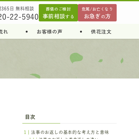
葬儀のご検討
危篤/お亡くなり
間365日 無料相談
事前相談
お急ぎ
方
20-22-5940
する
の
流れ
お客様の声
供花注文
目次
法事のお返しの基本的な考え方と意味
的