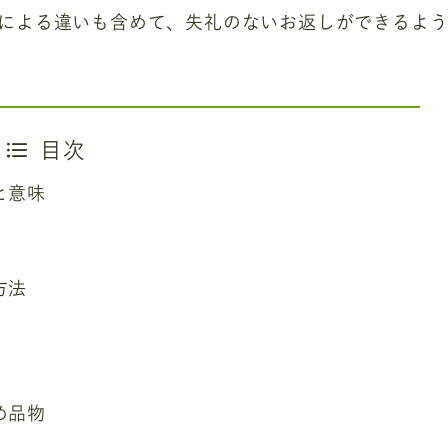
による違いも含めて、失礼のないお返しができるよ
目次
と意味
い
方法
動
め品物