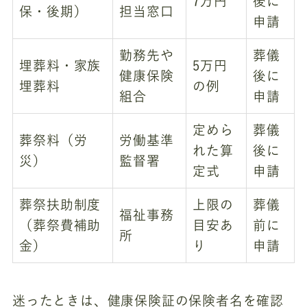
7万円
後に
保・後期）
担当窓口
申請
勤務先や
葬儀
埋葬料・家族
5万円
健康保険
後に
埋葬料
の例
組合
申請
定めら
葬儀
葬祭料（労
労働基準
れた算
後に
災）
監督署
定式
申請
葬祭扶助制度
上限の
葬儀
福祉事務
（葬祭費補助
目安あ
前に
所
金）
り
申請
迷ったときは、健康保険証の保険者名を確認