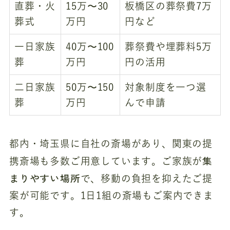
直葬・火
15万〜30
板橋区の葬祭費7万
葬式
万円
円など
一日家族
40万〜100
葬祭費や埋葬料5万
葬
万円
円の活用
二日家族
50万〜150
対象制度を一つ選
葬
万円
んで申請
都内・埼玉県に自社の斎場があり、関東の提
集
携斎場も多数ご用意しています。ご家族が
まりやすい場所
で、移動の負担を抑えたご提
案が可能です。1日1組の斎場もご案内できま
す。