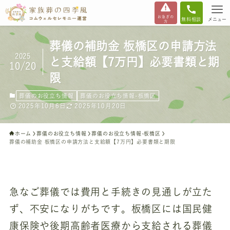
お急ぎの
無料相談
メニュー
方
葬儀の補助金 板橋区の申請方法
2025
と支給額【7万円】必要書類と期
10/20
限
葬儀のお役立ち情報
葬儀のお役立ち情報-板橋区
2025年10月6日
2025年10月20日
ホーム
葬儀のお役立ち情報
葬儀のお役立ち情報-板橋区
葬儀の補助金 板橋区の申請方法と支給額【7万円】必要書類と期限
急なご葬儀では費用と手続きの見通しが立た
ず、不安になりがちです。板橋区には国民健
康保険や後期高齢者医療から支給される葬儀