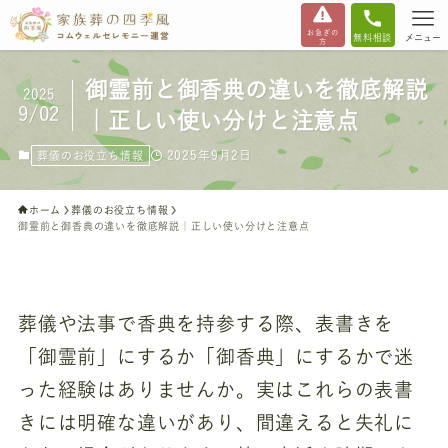
お急ぎの
無料相談
メニュー
方
御霊前と御香典の違いを徹底解説
2025
9/02
｜正しい使い分けと注意点
2025年9月2日
葬儀のお役立ち情報
ホーム
葬儀のお役立ち情報
御霊前と御香典の違いを徹底解説｜正しい使い分けと注意点
葬儀や法事で香典を持参する際、表書きを
「御霊前」にするか「御香典」にするかで迷
った経験はありませんか。実はこれらの表書
きには明確な違いがあり、間違えると失礼に