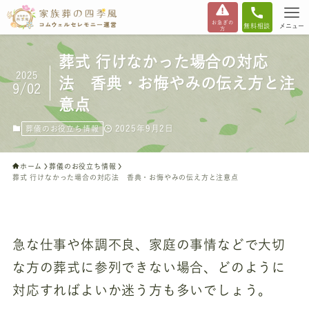
お急ぎの
無料相談
メニュー
方
葬式 行けなかった場合の対応
2025
法 香典・お悔やみの伝え方と注
9/02
意点
2025年9月2日
葬儀のお役立ち情報
ホーム
葬儀のお役立ち情報
葬式 行けなかった場合の対応法 香典・お悔やみの伝え方と注意点
急な仕事や体調不良、家庭の事情などで大切
な方の葬式に参列できない場合、どのように
対応すればよいか迷う方も多いでしょう。