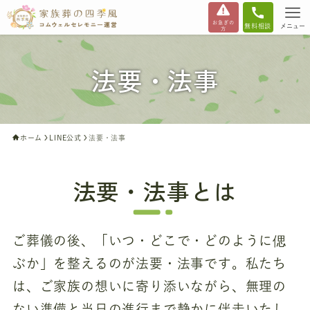
お急ぎの
無料相談
メニュー
方
法要・法事
ホーム
LINE公式
法要・法事
法要・法事とは
ご葬儀の後、「いつ・どこで・どのように偲
ぶか」を整えるのが法要・法事です。私たち
は、ご家族の想いに寄り添いながら、無理の
ない準備と当日の進行まで静かに伴走いたし