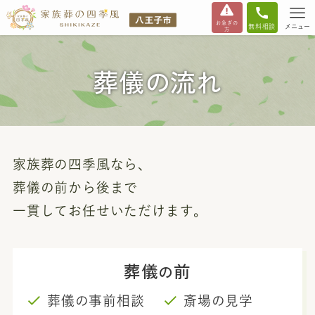
お急ぎの
無料相談
メニュー
方
葬儀の流れ
家族葬の四季風なら、
葬儀の前から後まで
一貫してお任せいただけます。
葬儀
前
の
葬儀の事前相談
斎場の見学