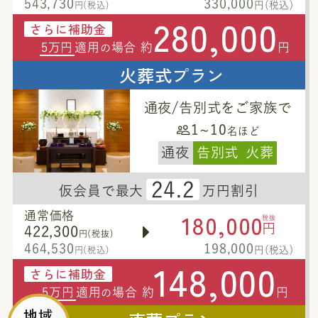
543,730
330,000
円(税込)
円(税込)
280,000
さらに補助金
5万円
適用
場合 約
円
の
火葬式プラン
通夜/告別式をご家族で
1~10
名ほど
通夜
告別式
火葬
24.2
仮会員で最大
万円割引
180,000
通常価格
税抜
円
422,300
円(税抜)
464,530
198,000
円(税込)
円(税込)
148,000
さらに補助金
5万円
適用
場合 約
円
の
地域