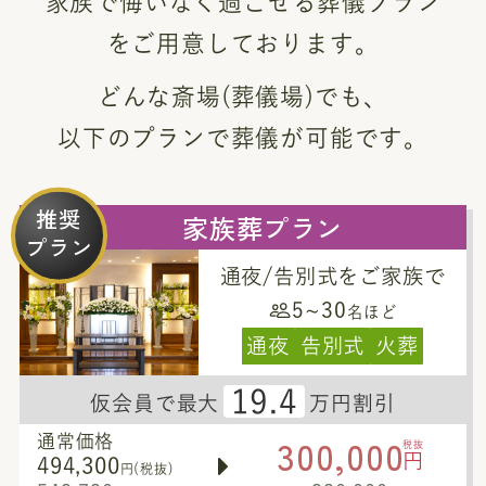
家族で悔いなく過ごせる葬儀プラン
をご用意しております。
どんな斎場(葬儀場)でも、
以下のプランで葬儀が可能です。
推奨
家族葬プラン
プラン
通夜/告別式をご家族で
5~30
名ほど
通夜
告別式
火葬
19.4
仮会員で最大
万円割引
300,000
通常価格
税抜
円
494,300
円(税抜)