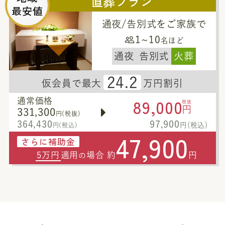
直葬プラン
最安値
通夜/告別式をご家族で
1~10
名ほど
通夜
告別式
火葬
24.2
仮会員で最大
万円割引
89,000
通常価格
税抜
円
331,300
円(税抜)
364,430
97,900
円(税込)
円(税込)
47,900
さらに補助金
5万円
適用
場合 約
円
の