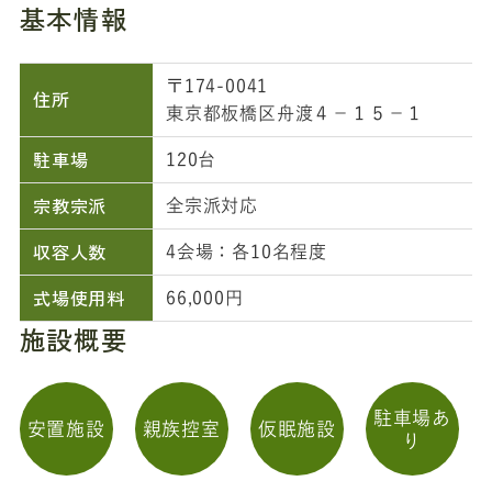
基本情報
〒174-0041
住所
東京都板橋区舟渡４－１５－１
駐車場
120台
宗教宗派
全宗派対応
収容人数
4会場：各10名程度
式場使用料
66,000円
施設概要
駐車場あ
安置施設
親族控室
仮眠施設
り