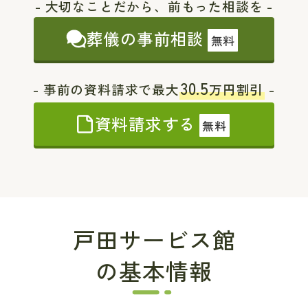
- 大切なことだから、前もった相談を -
葬儀の事前相談
無料
30.5
- 事前の資料請求で最大
万円割引
-
資料請求する
無料
戸田サービス館
の基本情報