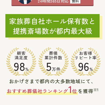
24時間365日対応
無料
家族葬自社ホール保有数と
提携斎場数が都内最大級
顧客
葬儀
お客様
満足度
累計件数
リピート率
98
5
96
%
万件
%
おかげさまで都内の大多数地域にて、
1
※1
おすすめ葬儀社ランキング
位
を獲得