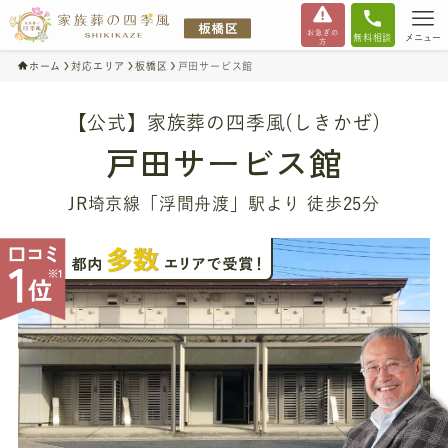
お急ぎの
無料相談
メニュー
方
ホーム
対応エリア
板橋区
戸田サービス館
【公式】家族葬の四季風(しきかぜ)
戸田サービス館
JR埼京線「浮間舟渡」駅より 徒歩25分