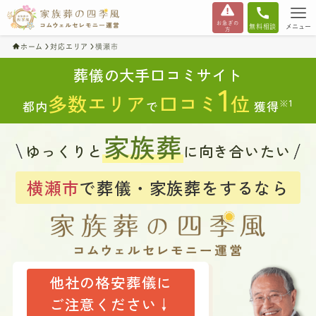
お急ぎの
無料相談
メニュー
方
ホーム
対応エリア
横瀬市
葬儀の大手口コミサイト
1
多数エリア
口コミ
位
※1
都内
で
獲得
家族葬
ゆっくりと
に向き合いたい
横瀬市
で葬儀・家族葬をするなら
他社の格安葬儀に
ご注意ください↓