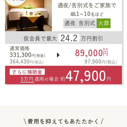
通夜/告別式をご家族で
1~10
名ほど
通夜
告別式
火葬
24.2
仮会員で最大
万円割引
89,000
通常価格
税抜
円
331,300
円(税抜)
364,430
97,900
円(税込)
円(税込)
47,900
さらに補助金
5万円
適用
場合 約
円
の
費用を抑えてもあたたかく