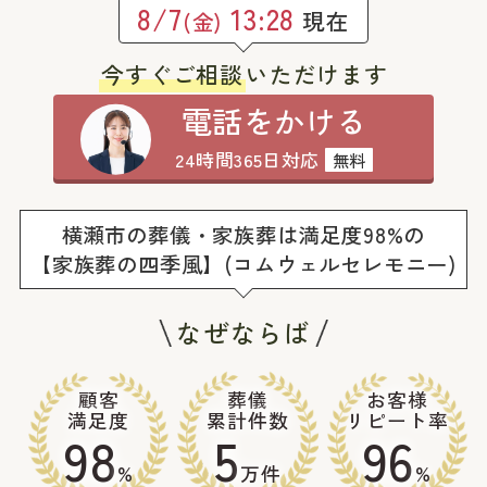
8/7
13:28
現在
(金)
今すぐご相談
いただけます
電話をかける
24時間365日対応
無料
横瀬市の葬儀・家族葬は満足度98%の
【家族葬の四季風】(コムウェルセレモニー)
なぜならば
顧客
葬儀
お客様
満足度
累計件数
リピート率
98
5
96
%
万件
%