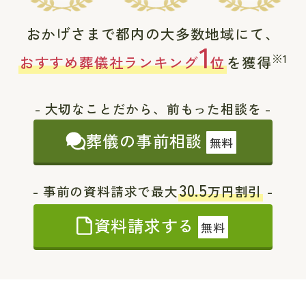
おかげさまで都内の大多数地域にて、
1
※1
おすすめ葬儀社ランキング
位
を獲得
- 大切なことだから、前もった相談を -
葬儀の事前相談
無料
30.5
- 事前の資料請求で最大
万円割引
-
資料請求する
無料