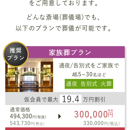
をご用意しております。
どんな斎場(葬儀場)でも、
以下のプランで葬儀が可能です。
推奨
家族葬プラン
プラン
通夜/告別式をご家族で
5~30
名ほど
通夜
告別式
火葬
19.4
仮会員で最大
万円割引
300,000
通常価格
税抜
円
494,300
円(税抜)
543,730
330,000
円(税込)
円(税込)