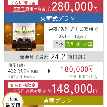
280,000
さらに補助金
5万円
適用
場合 約
円
の
火葬式プラン
通夜/告別式をご家族で
1~10
名ほど
通夜
告別式
火葬
24.2
仮会員で最大
万円割引
180,000
通常価格
税抜
円
422,300
円(税抜)
464,530
198,000
円(税込)
円(税込)
148,000
さらに補助金
5万円
適用
場合 約
円
の
地域
直葬プラン
最安値