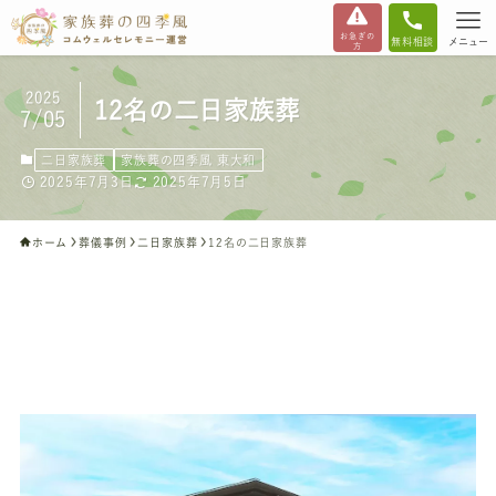
お急ぎの
無料相談
メニュー
方
2025
12名の二日家族葬
7/05
二日家族葬
家族葬の四季風 東大和
2025年7月3日
2025年7月5日
ホーム
葬儀事例
二日家族葬
12名の二日家族葬