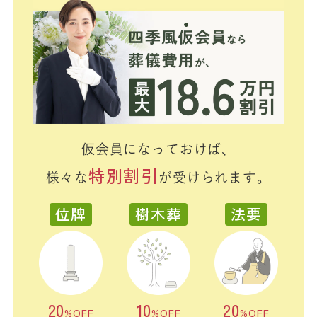
仮会員になっておけば、
特別割引
様々な
が受けられます。
位牌
樹木葬
法要
20
10
20
%OFF
%OFF
%OFF