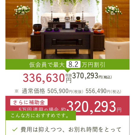
8.2
仮会員で最大
万円割引
336,630
370,293
税抜
円(税込)
円
通常価格 505,900
556,490
円(税抜)
円(税込)
320,293
さらに補助金
5万円
適用
場合 約
円
の
こんな方におすすめです。
費用は抑えつつ、お別れ時間をとって