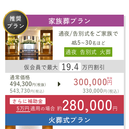
推奨
家族葬プラン
プラン
通夜/告別式をご家族で
5~30
名ほど
通夜
告別式
火葬
19.4
仮会員で最大
万円割引
300,000
通常価格
税抜
円
494,300
円(税抜)
543,730
330,000
円(税込)
円(税込)
280,000
さらに補助金
5万円
適用
場合 約
円
の
火葬式プラン