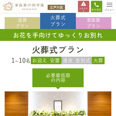
お急ぎの
無料相談
メニュー
方
火葬式
直葬
家族葬
プラン
プラン
プラン
お花を手向けてゆっくりお別れ
火葬式プラン
1
10
お迎え
安置
通夜
告別式
火葬
~
名
必要最低限
の内容