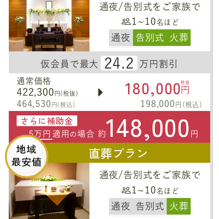
通夜/告別式をご家族で
1~10
名ほど
通夜
告別式
火葬
24.2
仮会員で最大
万円割引
180,000
通常価格
税抜
円
422,300
円(税抜)
464,530
198,000
円(税込)
円(税込)
148,000
さらに補助金
5万円
適用
場合 約
円
の
地域
直葬プラン
最安値
通夜/告別式をご家族で
1~10
名ほど
通夜
告別式
火葬