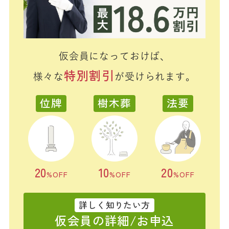
仮会員になっておけば、
特別割引
様々な
が受けられます。
位牌
樹木葬
法要
20
10
20
%OFF
%OFF
%OFF
詳しく知りたい方
仮会員の詳細/お申込