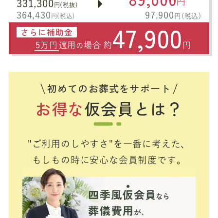
円
331,300
円(税抜)
364,430
97,900
円(税込)
円(税込)
47,900
さらに補助金
5万円
適用
場合 約
円
の
初めてのお葬式をサポート
お得な
仮会員とは？
"ご利用のしやすさ"を一番に考えた、
もしもの時に安心な会員制度です。