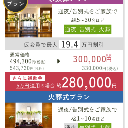
プラン
通夜/告別式をご家族で
5~30
名ほど
通夜
告別式
火葬
19.4
仮会員で最大
万円割引
300,000
通常価格
税抜
円
494,300
円(税抜)
543,730
330,000
円(税込)
円(税込)
280,000
さらに補助金
5万円
適用
場合 約
円
の
火葬式プラン
通夜/告別式をご家族で
1~10
名ほど
通夜
告別式
火葬