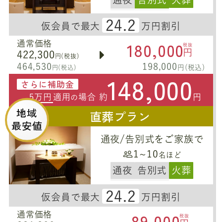
24.2
仮会員で最大
万円割引
180,000
通常価格
税抜
円
422,300
円(税抜)
464,530
198,000
円(税込)
円(税込)
148,000
さらに補助金
5万円
適用
場合 約
円
の
地域
直葬プラン
最安値
通夜/告別式をご家族で
1~10
名ほど
通夜
告別式
火葬
24.2
仮会員で最大
万円割引
89,000
通常価格
税抜