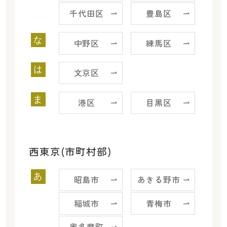
千代田区
豊島区
な
中野区
練馬区
は
文京区
ま
港区
目黒区
西東京(市町村部)
あ
昭島市
あきる野市
稲城市
青梅市
奥多摩町