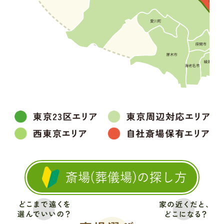
斎場(葬儀場)の探し方