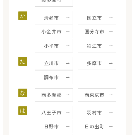
か
清瀬市
国立市
小金井市
国分寺市
小平市
狛江市
た
立川市
多摩市
調布市
な
西多摩郡
西東京市
は
八王子市
羽村市
日野市
日の出町