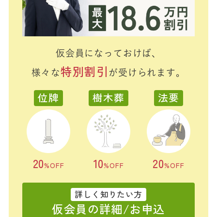
仮会員になっておけば、
特別割引
様々な
が受けられます。
位牌
樹木葬
法要
20
10
20
%OFF
%OFF
%OFF
詳しく知りたい方
仮会員の詳細/お申込