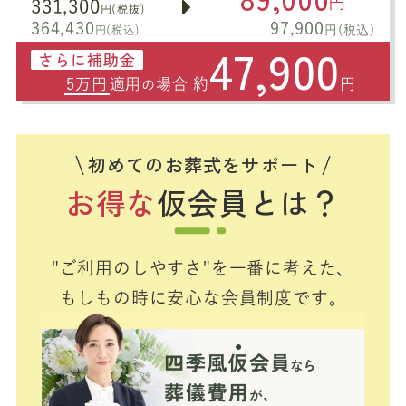
円
331,300
円(税抜)
364,430
97,900
円(税込)
円(税込)
47,900
さらに補助金
5万円
適用
場合 約
円
の
初めてのお葬式をサポート
お得な
仮会員とは？
"ご利用のしやすさ"を一番に考えた、
もしもの時に安心な会員制度です。