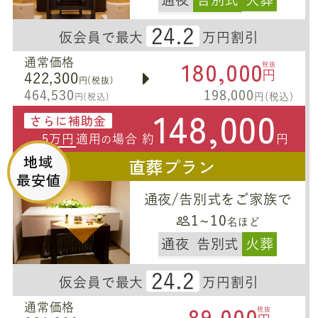
24.2
仮会員で最大
万円割引
180,000
通常価格
税抜
円
422,300
円(税抜)
464,530
198,000
円(税込)
円(税込)
148,000
さらに補助金
5万円
適用
場合 約
円
の
地域
直葬プラン
最安値
通夜/告別式をご家族で
1~10
名ほど
通夜
告別式
火葬
24.2
仮会員で最大
万円割引
89,000
通常価格
税抜