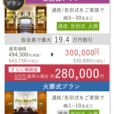
プラン
通夜/告別式をご家族で
5~30
名ほど
通夜
告別式
火葬
19.4
仮会員で最大
万円割引
300,000
通常価格
税抜
円
494,300
円(税抜)
543,730
330,000
円(税込)
円(税込)
280,000
さらに補助金
5万円
適用
場合 約
円
の
火葬式プラン
通夜/告別式をご家族で
1~10
名ほど
通夜
告別式
火葬