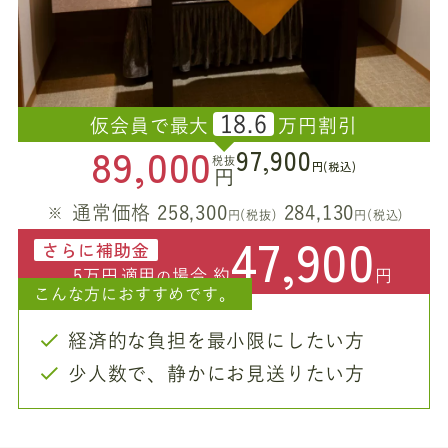
18.6
仮会員で最大
万円割引
89,000
97,900
税抜
円(税込)
円
通常価格 258,300
284,130
円(税抜)
円(税込)
47,900
さらに補助金
5万円
適用
場合 約
円
の
こんな方におすすめです。
経済的な負担を最小限にしたい方
少人数で、静かにお見送りたい方