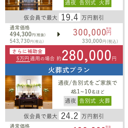
通夜
告別式
火葬
19.4
仮会員で最大
万円割引
300,000
通常価格
税抜
円
494,300
円(税抜)
543,730
330,000
円(税込)
円(税込)
280,000
さらに補助金
5万円
適用
場合 約
円
の
火葬式プラン
通夜/告別式をご家族で
1~10
名ほど
通夜
告別式
火葬
24.2
仮会員で最大
万円割引
通常価格
税抜