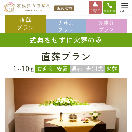
お急ぎの
無料相談
メニュー
方
直葬
火葬式
家族葬
プラン
プラン
プラン
式典をせずに火葬のみ
直葬プラン
1
10
お迎え
安置
通夜
告別式
火葬
~
名