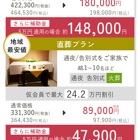
180,000
円
422,300
円(税抜)
464,530
198,000
円(税込)
円(税込)
148,000
さらに補助金
5万円
適用
場合 約
円
の
地域
直葬プラン
最安値
通夜/告別式をご家族で
1~10
名ほど
通夜
告別式
火葬
24.2
仮会員で最大
万円割引
89,000
通常価格
税抜
円
331,300
円(税抜)
364,430
97,900
円(税込)
円(税込)
47,900
さらに補助金
5万円
適用
場合 約
円
の