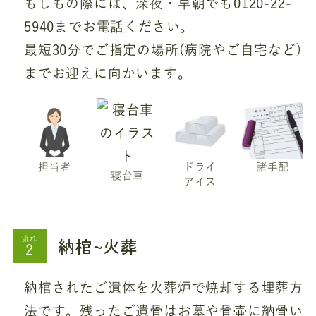
もしもの際には、深夜・早朝でも0120-22-
5940までお電話ください。
最短30分でご指定の場所(病院やご自宅など)
までお迎えに向かいます。
担当者
ドライ
諸手配
寝台車
アイス
納棺~火葬
流れ
納棺されたご遺体を火葬炉で焼却する埋葬方
法です。残ったご遺骨はお墓や骨壷に納骨い