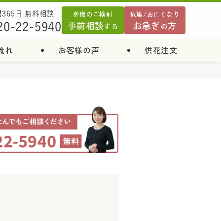
葬儀のご検討
危篤/お亡くなり
間365日 無料相談
事前相談
お急ぎ
方
20-22-5940
する
の
流れ
お客様の声
供花注文