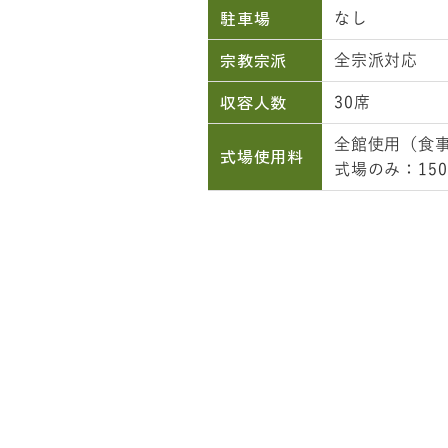
駐車場
なし
宗教宗派
全宗派対応
収容人数
30席
全館使用（食事室
式場使用料
式場のみ：150,