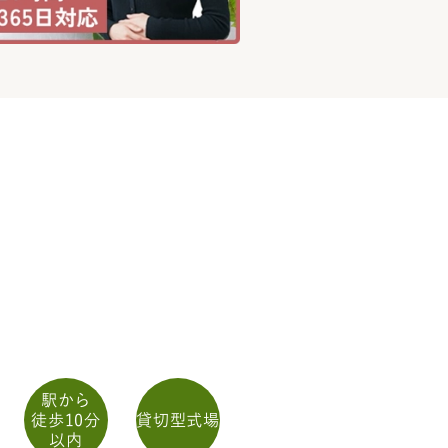
駅から
徒歩10分
貸切型式場
以内