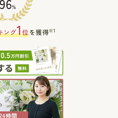
96
%
1
※1
キング
位
を獲得