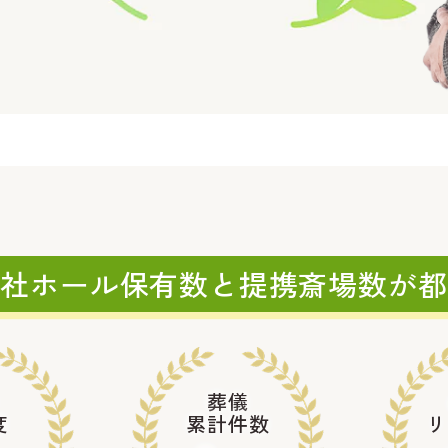
自社ホール保有数と
提携斎場数が都
葬儀
度
累計件数
リ