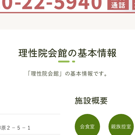
理性院会館
の基本情報
「理性院会館」の基本情報です。
施設概要
会食室
親族控室
柳原２－５－１