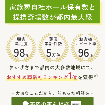
家族葬自社ホール保有数と
提携斎場数が都内最大級
顧客
葬儀
お客様
満足度
累計件数
リピート率
98
5
96
%
万件
%
おかげさまで都内の大多数地域にて、
1
※1
おすすめ葬儀社ランキング
位
を獲得
- 大切なことだから、前もった相談を -
葬儀の事前相談
無料