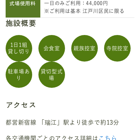
式場使用料
一日のみご利用：44,000円
※ご利用は基本 江戸川区民に限る
施設概要
1日1組
会食室
親族控室
寺院控室
貸し切り
駐車場あ
貸切型式
り
場
アクセス
都営新宿線 「瑞江」駅より徒歩で約13分
各交通機関ごとのアクセス詳細は
こちら