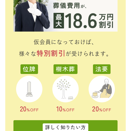
仮会員になっておけば、
特別割引
様々な
が受けられます。
位牌
樹木葬
法要
20
10
20
%OFF
%OFF
%OFF
詳しく知りたい方