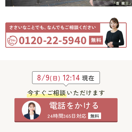
8/9
12:14
現在
(日)
今すぐご相談
いただけます
電話をかける
24時間365日対応
無料