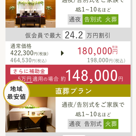
1~10
名ほど
通夜
告別式
火葬
24.2
仮会員で最大
万円割引
180,000
通常価格
税抜
円
422,300
円(税抜)
464,530
198,000
円(税込)
円(税込)
148,000
さらに補助金
5万円
適用
場合 約
円
の
地域
直葬プラン
最安値
通夜/告別式をご家族で
1~10
名ほど
通夜
告別式
火葬