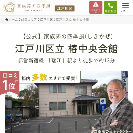
お急ぎの
無料相談
メニュー
方
ホーム
対応エリア
江戸川区
江戸川区立 椿中央会館
【公式】家族葬の四季風(しきかぜ)
江戸川区立 椿中央会館
都営新宿線 「瑞江」駅より徒歩で約13分