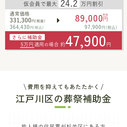
24.2
仮会員で最大
万円割引
89,000
通常価格
税抜
円
331,300
円(税抜)
364,430
97,900
円(税込)
円(税込)
47,900
さらに補助金
5万円
適用
場合 約
円
の
費用を抑えてもあたたかく
江戸川区の葬祭補助金
故人様の住民票が杉並区にある方