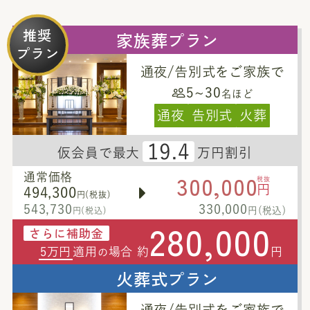
推奨
家族葬プラン
プラン
通夜/告別式をご家族で
5~30
名ほど
通夜
告別式
火葬
19.4
仮会員で最大
万円割引
300,000
通常価格
税抜
円
494,300
円(税抜)
543,730
330,000
円(税込)
円(税込)
280,000
さらに補助金
5万円
適用
場合 約
円
の
火葬式プラン
通夜/告別式をご家族で