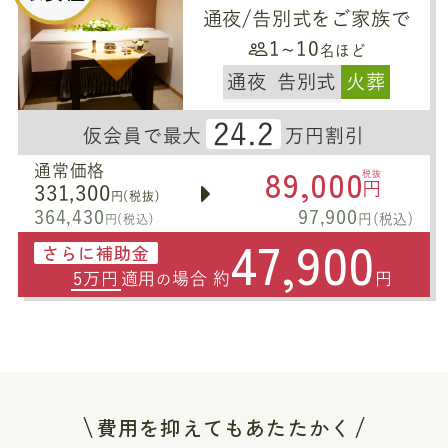
通夜/告別式をご家族で
1~10
名ほど
通夜
告別式
火葬
24.2
仮会員で最大
万円割引
89,000
通常価格
税抜
円
331,300
円(税抜)
364,430
97,900
円(税込)
円(税込)
47,900
さらに補助金
5万円
適用
場合 約
円
の
費用を抑えてもあたたかく