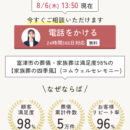
8/6
13:50
現在
(木)
今すぐご相談
いただけます
電話をかける
24時間365日対応
無料
富津市の葬儀・家族葬は満足度98%の
【家族葬の四季風】(コムウェルセレモニー)
なぜならば
顧客
葬儀
お客様
満足度
累計件数
リピート率
98
5
96
%
万件
%