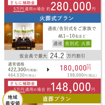
280,000
さらに補助金
5万円
適用
場合 約
円
の
火葬式プラン
通夜/告別式をご家族で
1~10
名ほど
通夜
告別式
火葬
24.2
仮会員で最大
万円割引
180,000
通常価格
税抜
円
422,300
円(税抜)
464,530
198,000
円(税込)
円(税込)
148,000
さらに補助金
5万円
適用
場合 約
円
の
地域
直葬プラン
最安値