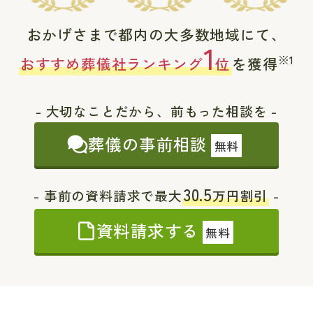
おかげさまで都内の大多数地域にて、
1
※1
おすすめ葬儀社ランキング
位
を獲得
- 大切なことだから、前もった相談を -
葬儀の事前相談
無料
30.5
- 事前の資料請求で最大
万円割引
-
資料請求する
無料