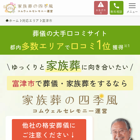
お急ぎの
無料相談
メニュー
方
ホーム
対応エリア
富津市
葬儀の大手口コミサイト
1
多数エリア
口コミ
位
※1
都内
で
獲得
家族葬
ゆっくりと
に向き合いたい
富津市
で葬儀・家族葬をするなら
他社の格安葬儀に
ご注意ください↓