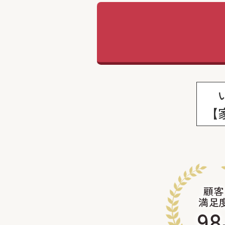
【
顧客
満足
98