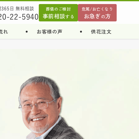
葬儀のご検討
危篤/お亡くなり
間365日 無料相談
事前相談
お急ぎ
方
20-22-5940
する
の
流れ
お客様の声
供花注文