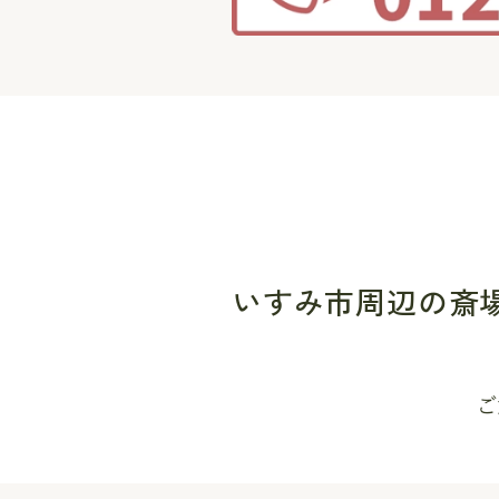
いすみ市周辺の斎
ご