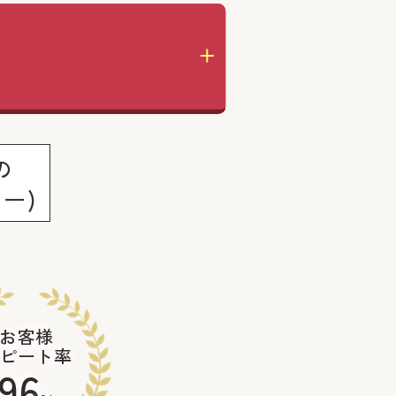
の
ー)
お客様
ピート率
96