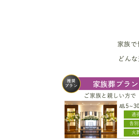
家族で
どんな
推奨
家族葬プラン
プラン
ご家族と親しい方で
5~3
通
告別
火