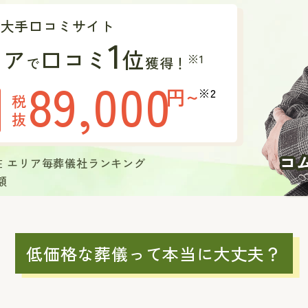
の大手口コミサイト
1
リア
口コミ
位
※1
で
獲得！
89,000
円~
※2
税
抜
現在 エリア毎葬儀社ランキング
額
低価格な葬儀って本当に大丈夫？