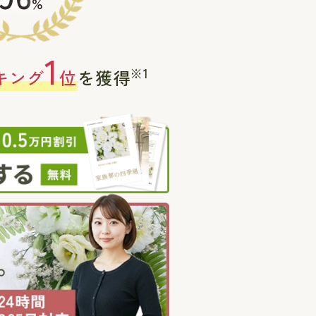
%
1
※1
キング
位
を獲得