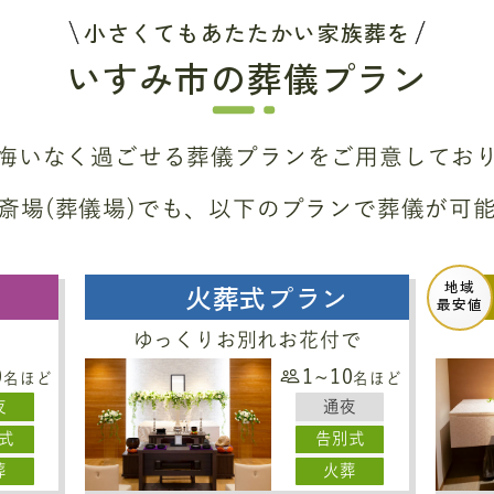
小さくてもあたたかい家族葬を
いすみ市の葬儀プラン
悔いなく過ごせる葬儀プラン
をご用意してお
斎場(葬儀場)でも、
以下のプランで葬儀が可
地域
火葬式プラン
最安値
ゆっくりお別れお花付で
0
1~10
名ほど
名ほど
夜
通夜
式
告別式
葬
火葬