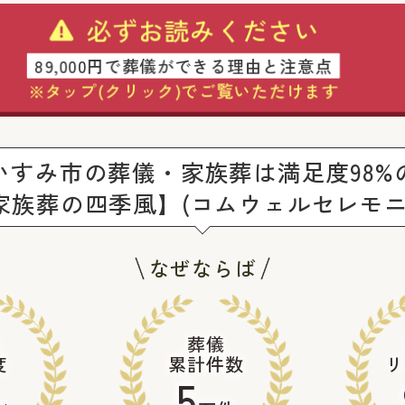
必ずお読みください
89,000円で葬儀ができる理由と注意点
※タップ(クリック)でご覧いただけます
いすみ市の葬儀・家族葬は満足度98%
家族葬の四季風】(コムウェルセレモニ
なぜならば
葬儀
度
累計件数
リ
5