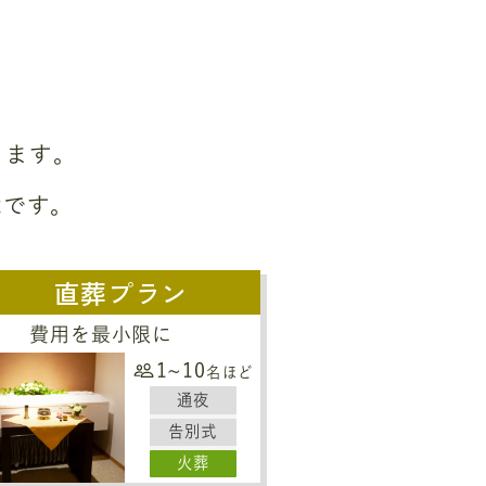
ります。
能です。
直葬プラン
費用を最小限に
1~10
名ほど
通夜
告別式
火葬