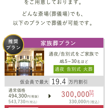
をご用意しております。
どんな斎場(葬儀場)でも、
以下のプランで葬儀が可能です。
推奨
家族葬プラン
プラン
通夜/告別式をご家族で
5~30
名ほど
通夜
告別式
火葬
19.4
仮会員で最大
万円割引
300,000
通常価格
税抜
円
494,300
円(税抜)
543,730
330,000
円(税込)
円(税込)