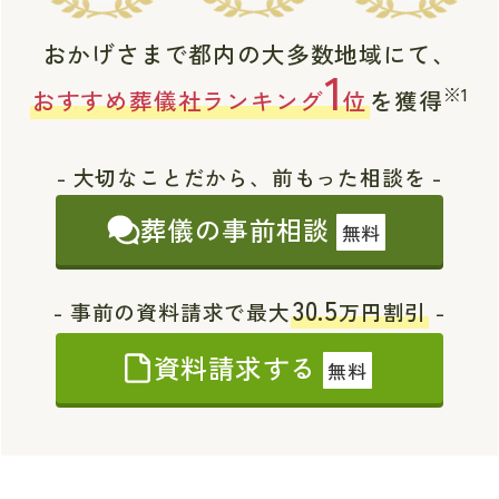
おかげさまで都内の大多数地域にて、
1
※1
おすすめ葬儀社ランキング
位
を獲得
- 大切なことだから、前もった相談を -
葬儀の事前相談
無料
30.5
- 事前の資料請求で最大
万円割引
-
資料請求する
無料