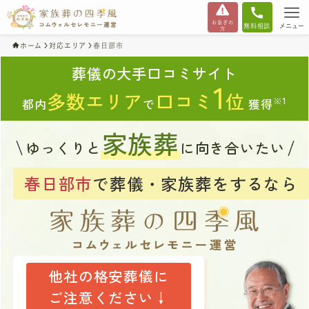
お急ぎの
無料相談
メニュー
方
ホーム
対応エリア
春日部市
葬儀の大手口コミサイト
1
多数エリア
口コミ
位
※1
都内
で
獲得
家族葬
ゆっくりと
に向き合いたい
春日部市
で葬儀・家族葬をするなら
他社の格安葬儀に
ご注意ください↓