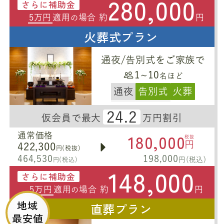
280,000
さらに補助金
5万円
適用
場合 約
円
の
火葬式プラン
通夜/告別式をご家族で
1~10
名ほど
通夜
告別式
火葬
24.2
仮会員で最大
万円割引
180,000
通常価格
税抜
円
422,300
円(税抜)
464,530
198,000
円(税込)
円(税込)
148,000
さらに補助金
5万円
適用
場合 約
円
の
地域
直葬プラン
最安値