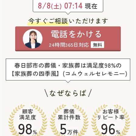
8/8
07:14
現在
(土)
今すぐご相談
いただけます
電話をかける
24時間365日対応
無料
春日部市の葬儀・家族葬は満足度98%の
【家族葬の四季風】(コムウェルセレモニー)
なぜならば
顧客
葬儀
お客様
満足度
累計件数
リピート率
98
5
96
%
万件
%