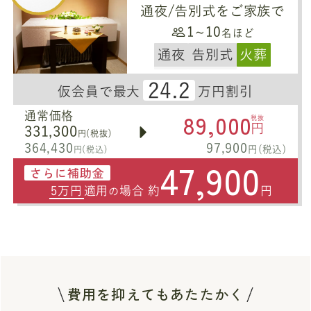
通夜/告別式をご家族で
1~10
名ほど
通夜
告別式
火葬
24.2
仮会員で最大
万円割引
89,000
通常価格
税抜
円
331,300
円(税抜)
364,430
97,900
円(税込)
円(税込)
47,900
さらに補助金
5万円
適用
場合 約
円
の
費用を抑えてもあたたかく