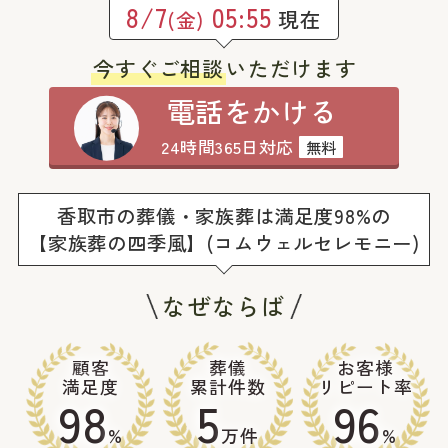
8/7
05:55
現在
(金)
今すぐご相談
いただけます
電話をかける
24時間365日対応
無料
香取市の葬儀・家族葬は満足度98%の
【家族葬の四季風】(コムウェルセレモニー)
なぜならば
顧客
葬儀
お客様
満足度
累計件数
リピート率
98
5
96
%
万件
%