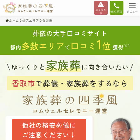
お急ぎの
無料相談
メニュー
方
ホーム
対応エリア
香取市
葬儀の大手口コミサイト
1
多数エリア
口コミ
位
※1
都内
で
獲得
家族葬
ゆっくりと
に向き合いたい
香取市
で葬儀・家族葬をするなら
他社の格安葬儀に
ご注意ください↓