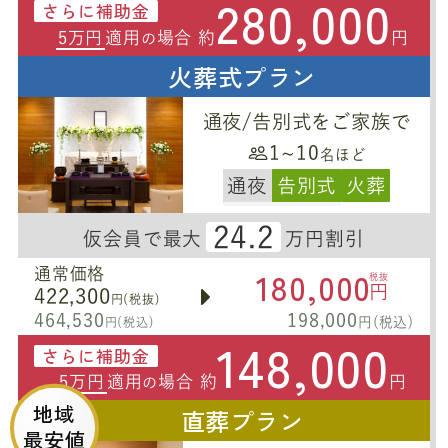
280,000
さらに補助金
5万円
適用
場合 約
円
の
火葬式プラン
通夜/告別式をご家族で
1~10
名ほど
通夜
告別式
火葬
24.2
仮会員で最大
万円割引
180,000
通常価格
税抜
円
422,300
円(税抜)
464,530
198,000
円(税込)
円(税込)
148,000
さらに補助金
5万円
適用
場合 約
円
の
地域
直葬プラン
最安値