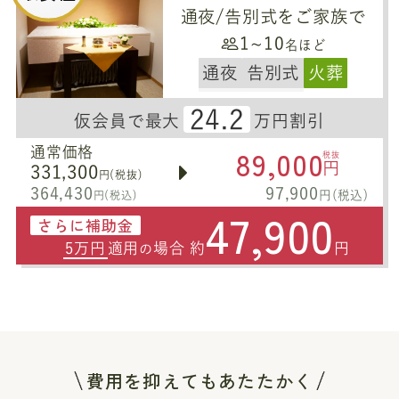
通夜/告別式をご家族で
1~10
名ほど
通夜
告別式
火葬
24.2
仮会員で最大
万円割引
89,000
通常価格
税抜
円
331,300
円(税抜)
364,430
97,900
円(税込)
円(税込)
47,900
さらに補助金
5万円
適用
場合 約
円
の
費用を抑えてもあたたかく