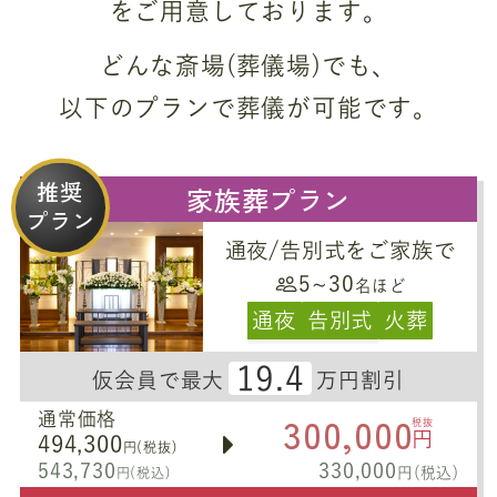
をご用意しております。
どんな斎場(葬儀場)でも、
以下のプランで葬儀が可能です。
推奨
家族葬プラン
プラン
通夜/告別式をご家族で
5~30
名ほど
通夜
告別式
火葬
19.4
仮会員で最大
万円割引
300,000
通常価格
税抜
円
494,300
円(税抜)
543,730
330,000
円(税込)
円(税込)