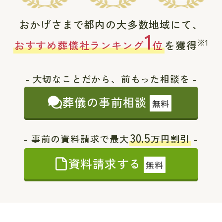
おかげさまで都内の大多数地域にて、
1
※1
おすすめ葬儀社ランキング
位
を獲得
- 大切なことだから、前もった相談を -
葬儀の事前相談
無料
30.5
- 事前の資料請求で最大
万円割引
-
資料請求する
無料