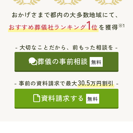
おかげさまで都内の大多数地域にて、
1
※1
おすすめ葬儀社ランキング
位
を獲得
- 大切なことだから、前もった相談を -
葬儀の事前相談
無料
30.5
- 事前の資料請求で最大
万円割引
-
資料請求する
無料