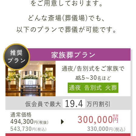
をご用意しております。
どんな斎場(葬儀場)でも、
以下のプランで葬儀が可能です。
推奨
家族葬プラン
プラン
通夜/告別式をご家族で
5~30
名ほど
通夜
告別式
火葬
19.4
仮会員で最大
万円割引
300,000
通常価格
税抜
円
494,300
円(税抜)
543,730
330,000
円(税込)
円(税込)