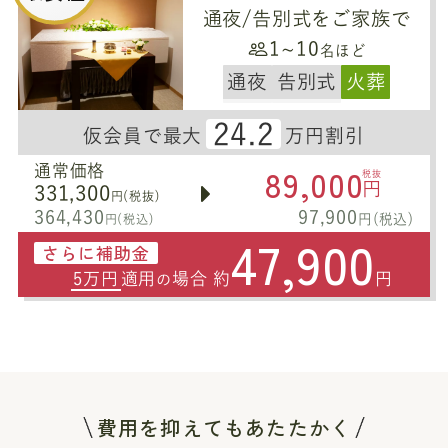
通夜/告別式をご家族で
1~10
名ほど
通夜
告別式
火葬
24.2
仮会員で最大
万円割引
89,000
通常価格
税抜
円
331,300
円(税抜)
364,430
97,900
円(税込)
円(税込)
47,900
さらに補助金
5万円
適用
場合 約
円
の
費用を抑えてもあたたかく