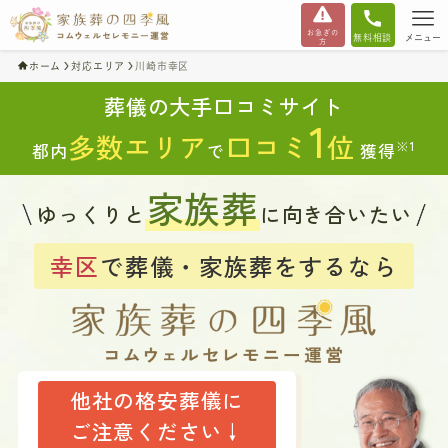
お急ぎの
無料相談
メニュー
方
ホーム
対応エリア
川崎市幸区
葬儀の大手口コミサイト
1
多数エリア
口コミ
位
※1
都内
で
獲得
家族葬
ゆっくりと
に向き合いたい
幸区
で葬儀・家族葬をするなら
他社の格安葬儀に
ご注意ください↓