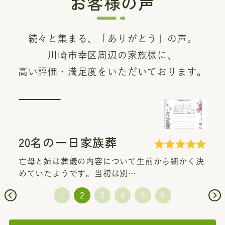
お客様の声
続々と集まる、「ありがとう」の声。
川崎市幸区周辺の家族様に、
高い評価・満足度をいただいております。
0名の一日家族葬
20
と姉は葬儀の内容について生前から細かく決
葬儀の
いたようです。当初は別…
ました