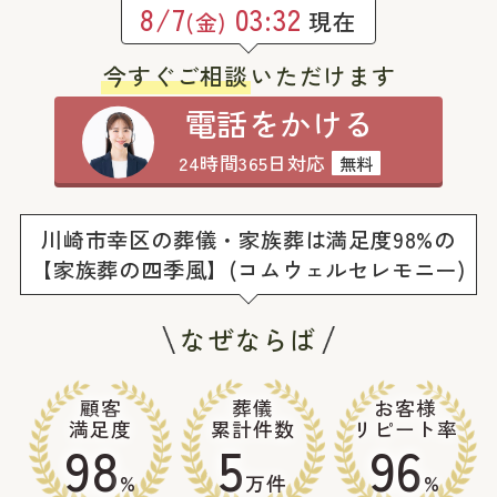
8/7
03:32
現在
(金)
今すぐご相談
いただけます
電話をかける
24時間365日対応
無料
川崎市幸区の葬儀・家族葬は満足度98%の
【家族葬の四季風】(コムウェルセレモニー)
なぜならば
顧客
葬儀
お客様
満足度
累計件数
リピート率
98
5
96
%
万件
%