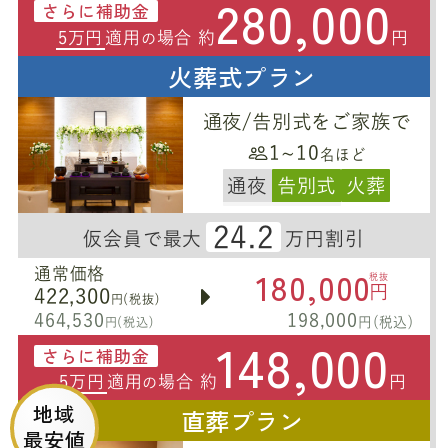
280,000
さらに補助金
5万円
適用
場合 約
円
の
火葬式プラン
通夜/告別式をご家族で
1~10
名ほど
通夜
告別式
火葬
24.2
仮会員で最大
万円割引
180,000
通常価格
税抜
円
422,300
円(税抜)
464,530
198,000
円(税込)
円(税込)
148,000
さらに補助金
5万円
適用
場合 約
円
の
地域
直葬プラン
最安値