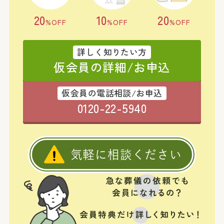
20
10
20
%OFF
%OFF
%OFF
詳しく知りたい方
仮会員の詳細/お申込
仮会員の電話相談/お申込
0120-22-5940
気軽に相談ください