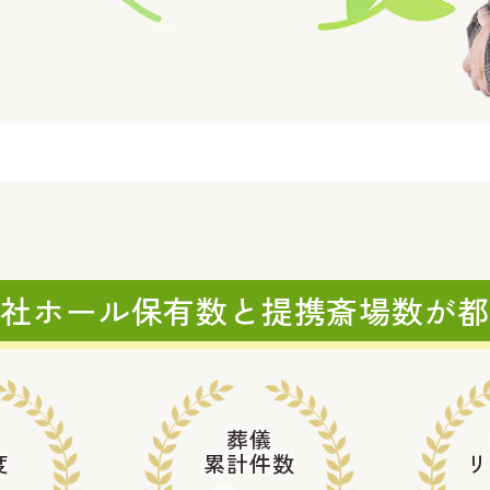
自社ホール保有数と
提携斎場数が都
葬儀
度
累計件数
リ