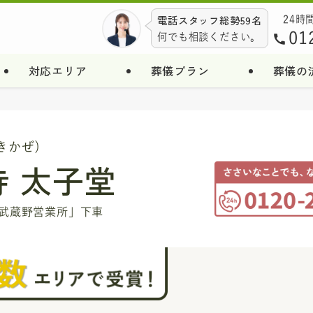
電話スタッフ総勢59名
24時
01
何でも相談ください。
対応エリア
葬儀プラン
葬儀の
きかぜ)
寺 太子堂
「武蔵野営業所」下車