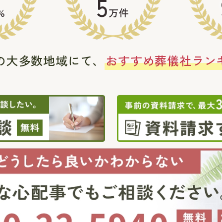
5
%
万件
の大多数地域にて、
おすすめ葬儀社ラン