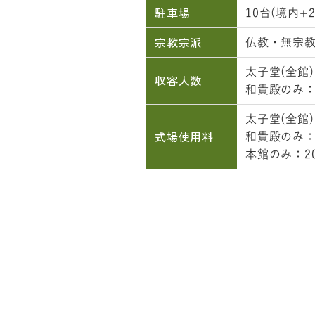
駐車場
10台(境内+2
宗教宗派
仏教・無宗
太子堂(全館)
収容人数
和貴殿のみ：
太子堂(全館)：
式場使用料
和貴殿のみ：1
本館のみ：20