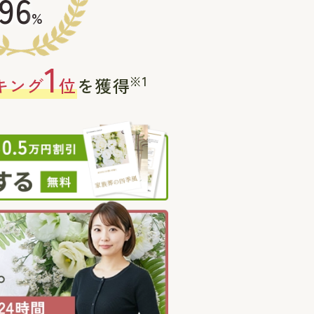
96
%
1
※1
キング
位
を獲得