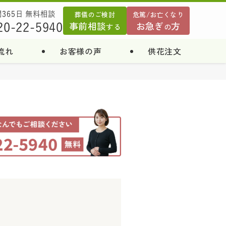
葬儀のご検討
危篤/お亡くなり
間365日 無料相談
事前相談
お急ぎ
方
20-22-5940
する
の
流れ
お客様の声
供花注文