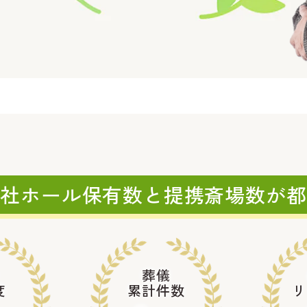
自社ホール保有数と
提携斎場数が都
葬儀
度
累計件数
リ