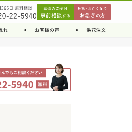
葬儀のご検討
危篤/お亡くなり
間365日 無料相談
事前相談
お急ぎ
方
20-22-5940
する
の
流れ
お客様の声
供花注文