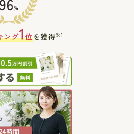
96
%
1
※1
キング
位
を獲得