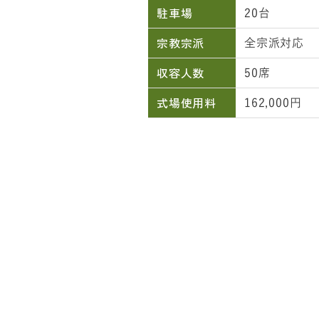
駐車場
20台
宗教宗派
全宗派対応
収容人数
50席
式場使用料
162,000円