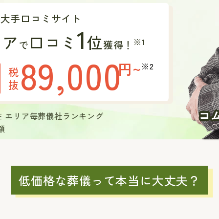
の大手口コミサイト
1
リア
口コミ
位
※1
で
獲得！
89,000
円~
※2
税
抜
現在 エリア毎葬儀社ランキング
額
低価格な葬儀って本当に大丈夫？