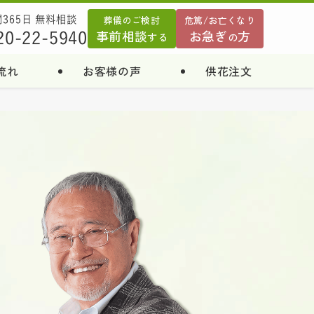
葬儀のご検討
危篤/お亡くなり
間365日 無料相談
事前相談
お急ぎ
方
20-22-5940
する
の
流れ
お客様の声
供花注文