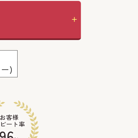
の
ー)
お客様
ピート率
96