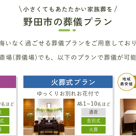
小さくてもあたたかい家族葬を
野田市の葬儀プラン
悔いなく過ごせる葬儀プラン
をご用意してお
斎場(葬儀場)でも、
以下のプランで葬儀が可
地域
火葬式プラン
最安値
ゆっくりお別れお花付で
0
1~10
名ほど
名ほど
夜
通夜
式
告別式
葬
火葬