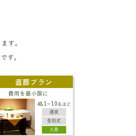
ります。
能です。
直葬プラン
費用を最小限に
1~10
名ほど
通夜
告別式
火葬