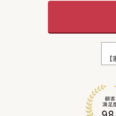
【
顧客
満足
98