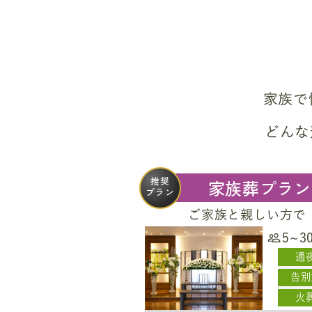
家族で
どんな
推奨
家族葬プラン
プラン
ご家族と親しい方で
5~3
通
告別
火