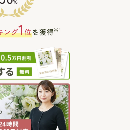
%
1
※1
キング
位
を獲得