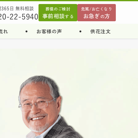
葬儀のご検討
危篤/お亡くなり
間365日 無料相談
事前相談
お急ぎ
方
20-22-5940
する
の
流れ
お客様の声
供花注文