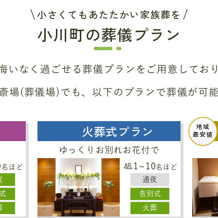
小さくてもあたたかい家族葬を
小川町の葬儀プラン
悔いなく過ごせる葬儀プラン
をご用意してお
斎場(葬儀場)でも、
以下のプランで葬儀が可
地域
火葬式プラン
最安値
ゆっくりお別れお花付で
0
1~10
名ほど
名ほど
夜
通夜
式
告別式
葬
火葬