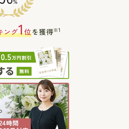
%
1
※1
キング
位
を獲得