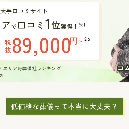
の大手口コミサイト
1
リア
口コミ
位
※1
で
獲得！
89,000
円~
※2
税
抜
現在 エリア毎葬儀社ランキング
額
低価格な葬儀って本当に大丈夫？