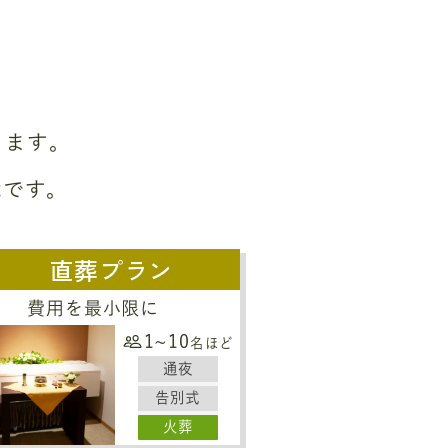
ります。
能です。
直葬プラン
費用を最小限に
1~10
名ほど
通夜
告別式
火葬