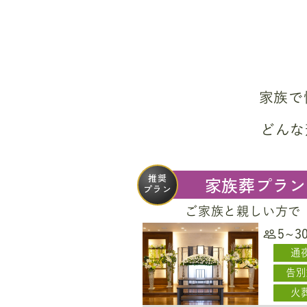
家族で
どんな
推奨
家族葬プラン
プラン
ご家族と親しい方で
5~3
通
告別
火