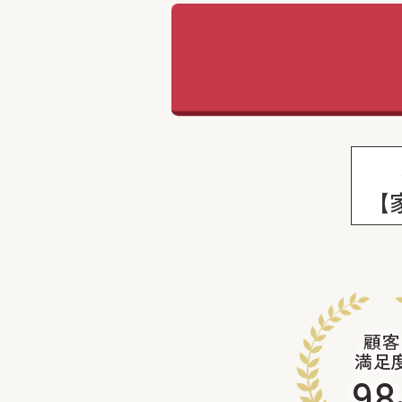
【
顧客
満足
98