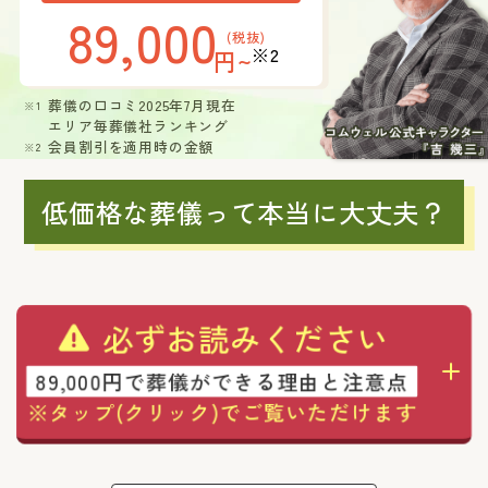
89,000
(税抜)
※2
円~
葬儀の口コミ2025年7月現在
エリア毎葬儀社ランキング
会員割引を適用時の金額
低価格な葬儀って本当に大丈夫？
必ずお読みください
89,000円で葬儀ができる理由と注意点
※タップ(クリック)でご覧いただけます