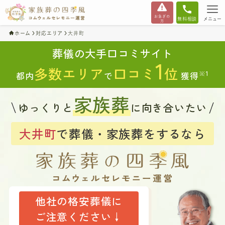
お急ぎの
無料相談
メニュー
方
ホーム
対応エリア
大井町
葬儀の大手口コミサイト
1
多数エリア
口コミ
位
※1
都内
で
獲得
家族葬
ゆっくりと
に向き合いたい
大井町
で葬儀・家族葬をするなら
他社の格安葬儀に
ご注意ください↓