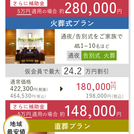
280,000
さらに補助金
5万円
適用
場合 約
円
の
火葬式プラン
通夜/告別式をご家族で
1~10
名ほど
通夜
告別式
火葬
24.2
仮会員で最大
万円割引
180,000
通常価格
税抜
円
422,300
円(税抜)
464,530
198,000
円(税込)
円(税込)
148,000
さらに補助金
5万円
適用
場合 約
円
の
地域
直葬プラン
最安値