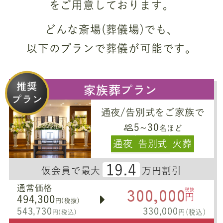
をご用意しております。
どんな斎場(葬儀場)でも、
以下のプランで葬儀が可能です。
推奨
家族葬プラン
プラン
通夜/告別式をご家族で
5~30
名ほど
通夜
告別式
火葬
19.4
仮会員で最大
万円割引
300,000
通常価格
税抜
円
494,300
円(税抜)
543,730
330,000
円(税込)
円(税込)