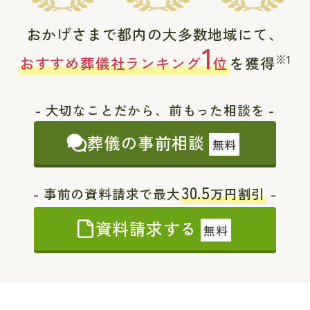
おかげさまで都内の大多数地域にて、
1
※1
おすすめ葬儀社ランキング
位
を獲得
- 大切なことだから、前もった相談を -
葬儀の事前相談
無料
30.5
- 事前の資料請求で最大
万円割引
-
資料請求する
無料