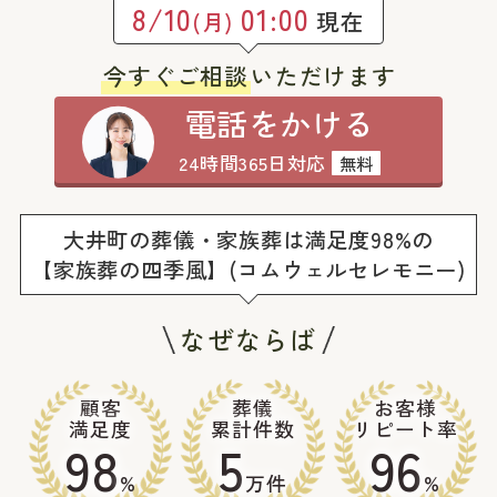
8/10
01:00
現在
(月)
今すぐご相談
いただけます
電話をかける
24時間365日対応
無料
大井町の葬儀・家族葬は満足度98%の
【家族葬の四季風】(コムウェルセレモニー)
なぜならば
顧客
葬儀
お客様
満足度
累計件数
リピート率
98
5
96
%
万件
%