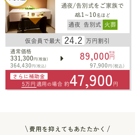
通夜/告別式をご家族で
1~10
名ほど
通夜
告別式
火葬
24.2
仮会員で最大
万円割引
89,000
通常価格
税抜
円
331,300
円(税抜)
364,430
97,900
円(税込)
円(税込)
47,900
さらに補助金
5万円
適用
場合 約
円
の
費用を抑えてもあたたかく