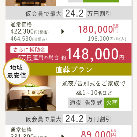
24.2
仮会員で最大
万円割引
180,000
通常価格
税抜
円
422,300
円(税抜)
464,530
198,000
円(税込)
円(税込)
148,000
さらに補助金
5万円
適用
場合 約
円
の
地域
直葬プラン
最安値
通夜/告別式をご家族で
1~10
名ほど
通夜
告別式
火葬
24.2
仮会員で最大
万円割引
89,000
通常価格
税抜
円
331,300