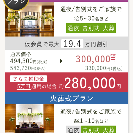
プラン
通夜/告別式をご家族で
5~30
名ほど
通夜
告別式
火葬
19.4
仮会員で最大
万円割引
300,000
通常価格
税抜
円
494,300
円(税抜)
543,730
330,000
円(税込)
円(税込)
280,000
さらに補助金
5万円
適用
場合 約
円
の
火葬式プラン
通夜/告別式をご家族で
1~10
名ほど
通夜
告別式
火葬