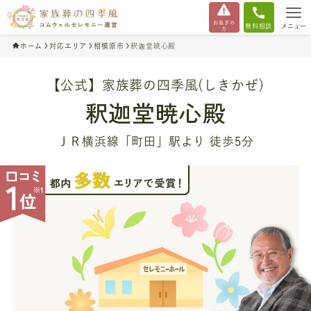
お急ぎの
無料相談
メニュー
方
ホーム
対応エリア
相模原市
釈迦堂暁心殿
【公式】家族葬の四季風(しきかぜ)
釈迦堂暁心殿
ＪＲ横浜線「町田」駅より 徒歩5分