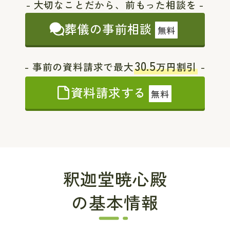
- 大切なことだから、前もった相談を -
葬儀の事前相談
無料
30.5
- 事前の資料請求で最大
万円割引
-
資料請求する
無料
釈迦堂暁心殿
の基本情報