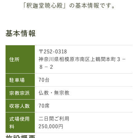
「釈迦堂暁心殿」の基本情報です。
基本情報
〒252-0318
住所
神奈川県相模原市南区上鶴間本町３－
８－２
駐車場
70台
宗教宗派
仏教・無宗教
収容人数
70席
式場使用
二日間ご利用
料
250,000円