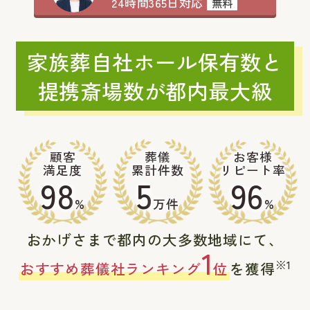
24時間365日対応
無料
家族葬自社ホール保有数と
提携斎場数が都内最大級
顧客
葬儀
お客様
満足度
累計件数
リピート率
98
5
96
%
万件
%
おかげさまで都内の大多数地域にて、
1
※1
おすすめ葬儀社ランキング
位
を獲得