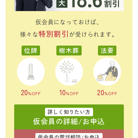
仮会員になっておけば、
特別割引
様々な
が受けられます。
位牌
樹木葬
法要
20
10
20
%OFF
%OFF
%OFF
詳しく知りたい方
仮会員の詳細/お申込
仮会員の電話相談/お申込