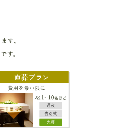
ります。
能です。
直葬プラン
費用を最小限に
1~10
名ほど
通夜
告別式
火葬