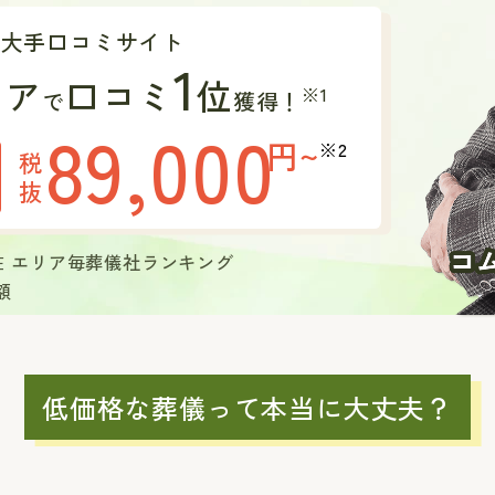
の大手口コミサイト
1
リア
口コミ
位
※1
で
獲得！
89,000
円~
※2
税
抜
現在 エリア毎葬儀社ランキング
額
低価格な葬儀って本当に大丈夫？