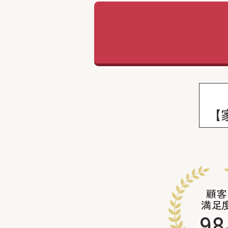
【
顧客
満足
98