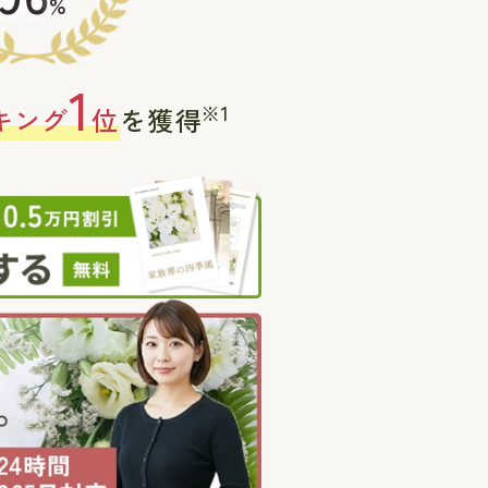
%
1
※1
キング
位
を獲得