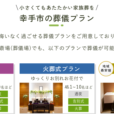
小さくてもあたたかい家族葬を
幸手市の葬儀プラン
悔いなく過ごせる葬儀プラン
をご用意してお
斎場(葬儀場)でも、
以下のプランで葬儀が可
地域
火葬式プラン
最安値
ゆっくりお別れお花付で
0
1~10
名ほど
名ほど
夜
通夜
式
告別式
葬
火葬