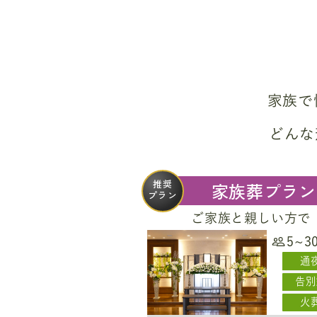
家族で
どんな
推奨
家族葬プラン
プラン
ご家族と親しい方で
5~3
通
告別
火