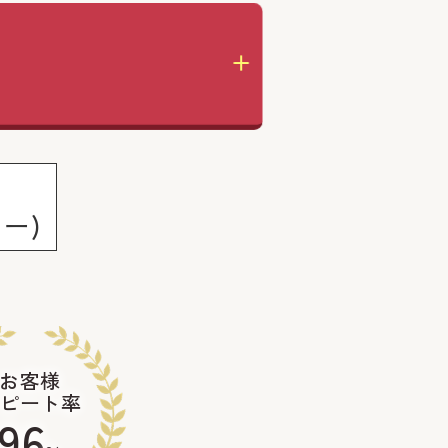
の
ー)
お客様
ピート率
96