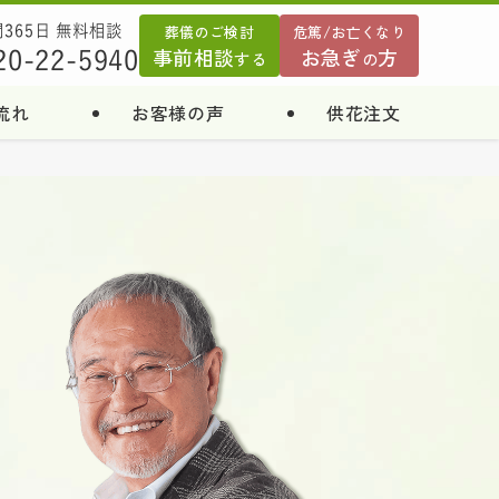
葬儀のご検討
危篤/お亡くなり
間365日 無料相談
事前相談
お急ぎ
方
20-22-5940
する
の
流れ
お客様の声
供花注文