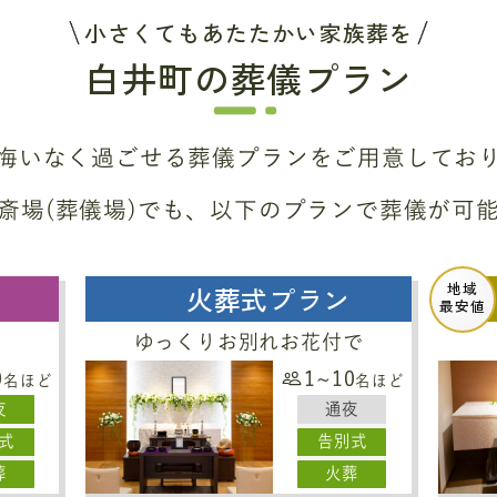
小さくてもあたたかい家族葬を
白井町の葬儀プラン
悔いなく過ごせる葬儀プラン
をご用意してお
斎場(葬儀場)でも、
以下のプランで葬儀が可
地域
火葬式プラン
最安値
ゆっくりお別れお花付で
0
1~10
名ほど
名ほど
夜
通夜
式
告別式
葬
火葬