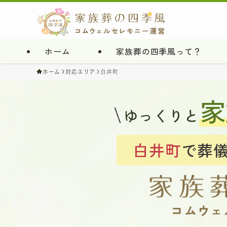
ホーム
家族葬の四季風って？
ホーム
対応エリア
白井町
家
ゆっくりと
白井町
で葬