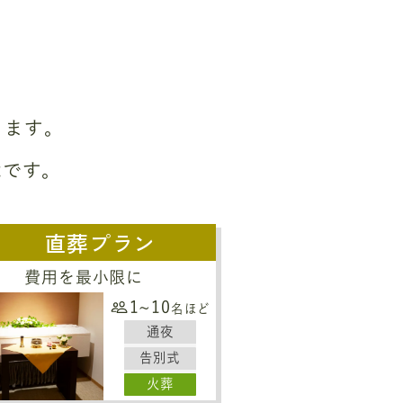
ります。
能です。
直葬プラン
費用を最小限に
1~10
名ほど
通夜
告別式
火葬