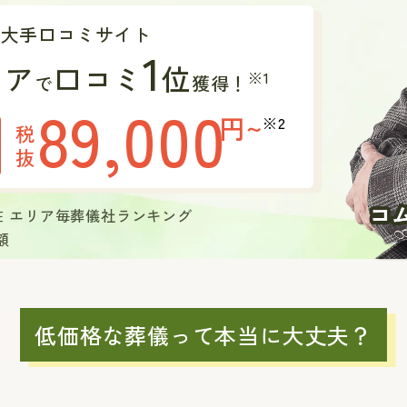
の大手口コミサイト
1
リア
口コミ
位
※1
で
獲得！
89,000
円~
※2
税
抜
現在 エリア毎葬儀社ランキング
額
低価格な葬儀って本当に大丈夫？