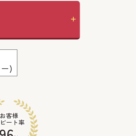
の
ー)
お客様
ピート率
96