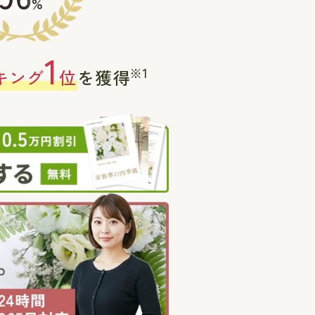
%
1
※1
キング
位
を獲得