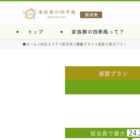
トップ
家族葬の四季風って？
ホーム
対応エリア
所沢市
葬儀プラン
直葬火葬式プラン
直葬
プラン
24.
仮会員で最大