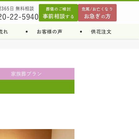
葬儀のご検討
危篤/お亡くなり
間365日 無料相談
事前相談
お急ぎ
方
20-22-5940
する
の
流れ
お客様の声
供花注文
家族葬
プラン