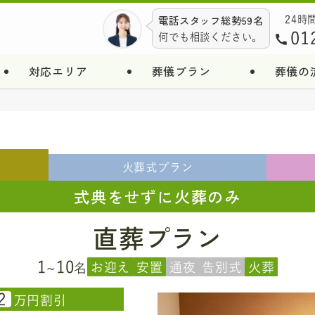
電話スタッフ総勢59名
24時
01
何でも相談ください。
対応エリア
葬儀プラン
葬儀の
火葬式
プラン
式典をせずに火葬のみ
直葬プラン
1
10
お迎え
安置
通夜
告別式
火葬
~
名
2
万円割引