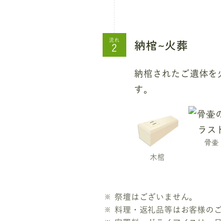
納棺~火葬
流れ
納棺されたご遺体を
す。
骨壷
木棺
祭壇はございません。
料理・返礼品等はお客様の