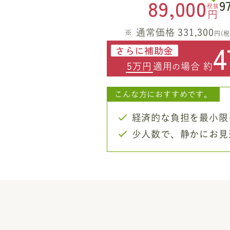
89,000
9
税抜
円
通常価格 331,300
円(税
4
さらに補助金
5万円
適用
場合 約
の
こんな方におすすめです。
経済的な負担を最小限
少人数で、静かにお見