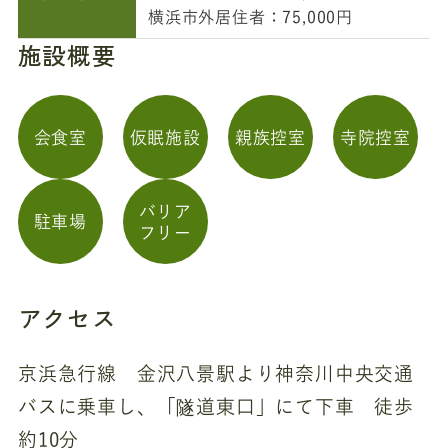
横浜市外居住者：75,000円
施設概要
会食室
仮眠施設
親族控室
寺院控室
バリア
駐車場
フリー
アクセス
京浜急行線 金沢八景駅より神奈川中央交通
バスに乗車し、「隧道東口」にて下車 徒歩
約10分