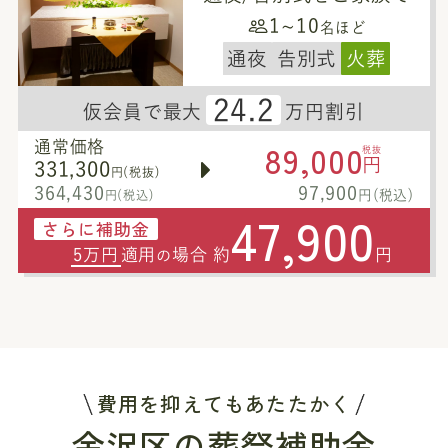
1~10
名ほど
通夜
告別式
火葬
24.2
仮会員で最大
万円割引
89,000
通常価格
税抜
円
331,300
円(税抜)
364,430
97,900
円(税込)
円(税込)
47,900
さらに補助金
5万円
適用
場合 約
円
の
費用を抑えてもあたたかく
金沢区の葬祭補助金