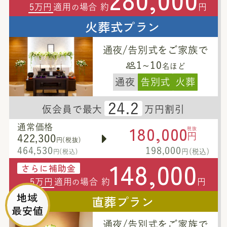
5万円
適用
場合 約
円
の
火葬式プラン
通夜/告別式をご家族で
1~10
名ほど
通夜
告別式
火葬
24.2
仮会員で最大
万円割引
180,000
通常価格
税抜
円
422,300
円(税抜)
464,530
198,000
円(税込)
円(税込)
148,000
さらに補助金
5万円
適用
場合 約
円
の
地域
直葬プラン
最安値
通夜/告別式をご家族で