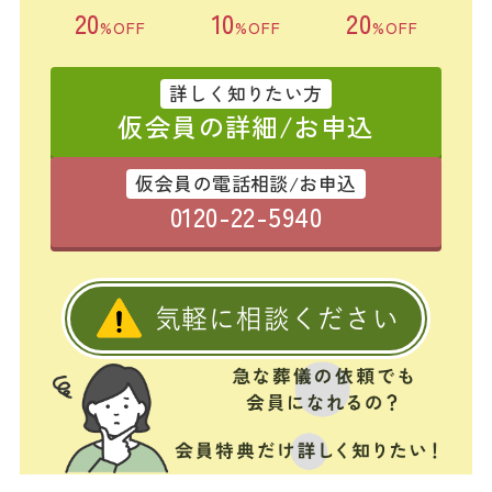
20
10
20
%OFF
%OFF
%OFF
詳しく知りたい方
仮会員の詳細/お申込
仮会員の電話相談/お申込
0120-22-5940
気軽に相談ください