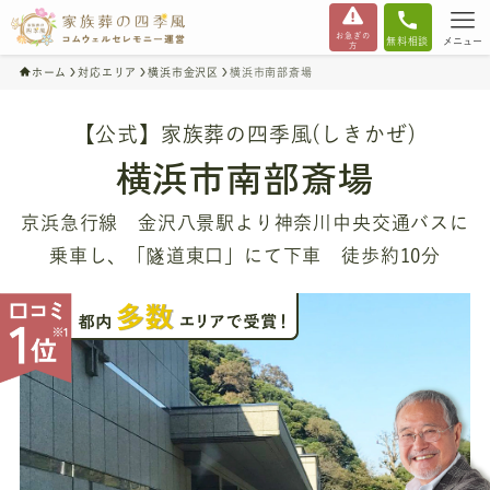
お急ぎの
無料相談
メニュー
方
ホーム
対応エリア
横浜市金沢区
横浜市南部斎場
【公式】家族葬の四季風(しきかぜ)
横浜市南部斎場
京浜急行線 金沢八景駅より神奈川中央交通バスに
乗車し、「隧道東口」にて下車 徒歩約10分