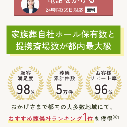
24時間365日対応
無料
家族葬自社ホール保有数と
提携斎場数が都内最大級
顧客
葬儀
お客様
満足度
累計件数
リピート率
98
5
96
%
万件
%
おかげさまで都内の大多数地域にて、
1
※1
おすすめ葬儀社ランキング
位
を獲得