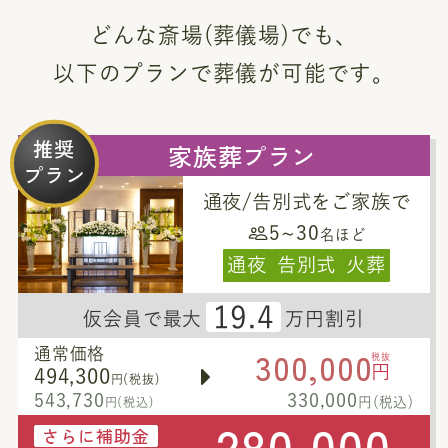
どんな斎場(葬儀場)でも、
以下のプランで葬儀が可能です。
推奨
家族葬プラン
プラン
通夜/告別式をご家族で
5~30
名ほど
通夜
告別式
火葬
19.4
仮会員で最大
万円割引
300,000
通常価格
税抜
円
494,300
円(税抜)
543,730
330,000
円(税込)
円(税込)
280,000
さらに補助金