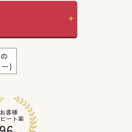
%の
ー)
お客様
ピート率
96