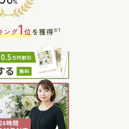
%
1
※1
キング
位
を獲得