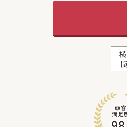
横
【
顧客
満足
98