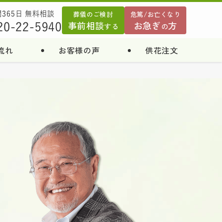
葬儀のご検討
危篤/お亡くなり
間365日 無料相談
事前相談
お急ぎ
方
20-22-5940
する
の
流れ
お客様の声
供花注文