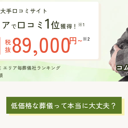
の大手口コミサイト
1
リア
口コミ
位
※1
で
獲得！
89,000
円~
※2
税
抜
現在 エリア毎葬儀社ランキング
額
低価格な葬儀って本当に大丈夫？