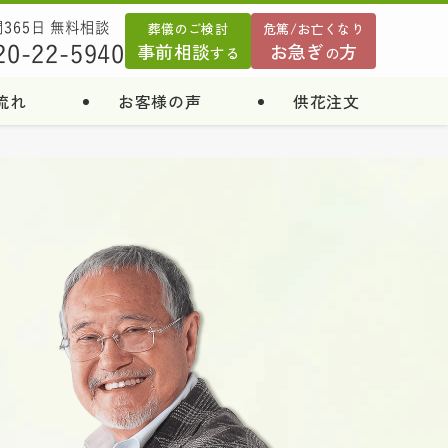
葬儀のご検討
危篤/お亡くなり
間365日 無料相談
事前相談
お急ぎ
方
20-22-5940
する
の
流れ
お客様の声
供花注文