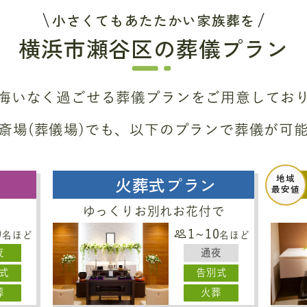
小さくてもあたたかい家族葬を
横浜市瀬谷区の葬儀プラン
悔いなく過ごせる葬儀プラン
をご用意してお
斎場(葬儀場)でも、
以下のプランで葬儀が可
地域
火葬式プラン
最安値
ゆっくりお別れお花付で
0
1~10
名ほど
名ほど
夜
通夜
式
告別式
葬
火葬