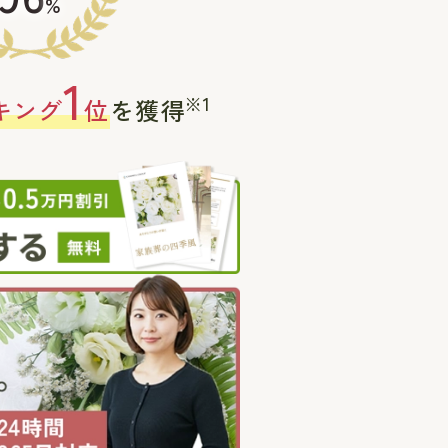
%
1
※1
キング
位
を獲得