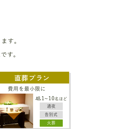
ります。
能です。
直葬プラン
費用を最小限に
1~10
名ほど
通夜
告別式
火葬