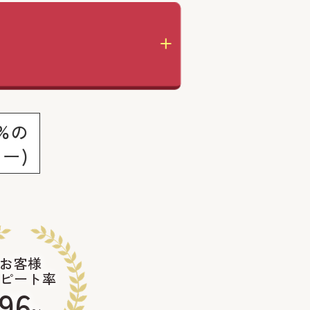
%の
ー)
お客様
ピート率
96