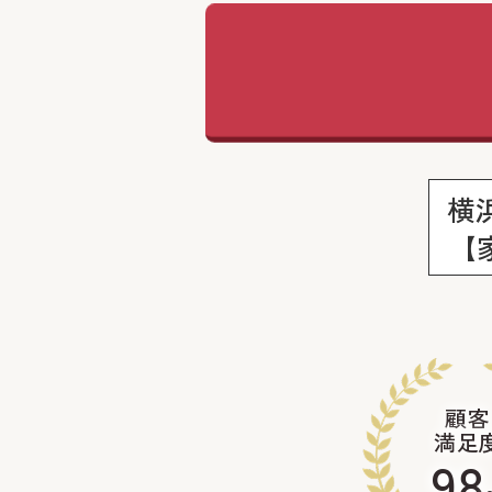
横
【
顧客
満足
98