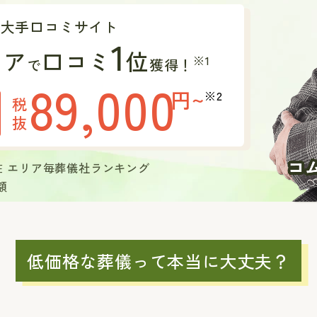
の大手口コミサイト
1
リア
口コミ
位
※1
で
獲得！
89,000
円~
※2
税
抜
現在 エリア毎葬儀社ランキング
額
低価格な葬儀って本当に大丈夫？