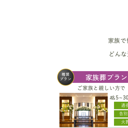
家族で
どんな
推奨
家族葬プラン
プラン
ご家族と親しい方で
5~3
通
告別
火