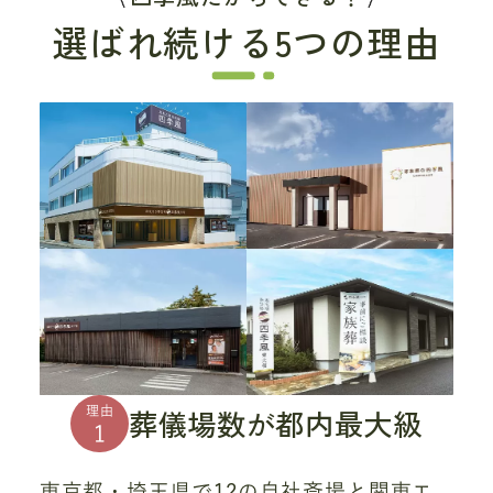
選ばれ続ける5つの理由
葬儀場数が都内最大級
理由
1
東京都・埼玉県で12の自社斎場と関東エ