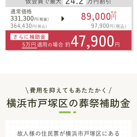
24.2
仮会員で最大
万円割引
89,000
通常価格
税抜
円
331,300
円(税抜)
364,430
97,900
円(税込)
円(税込)
47,900
さらに補助金
5万円
適用
場合 約
円
の
費用を抑えてもあたたかく
横浜市戸塚区の葬祭補助金
故人様の住民票が横浜市戸塚区にある