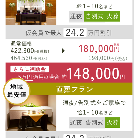
1~10
名ほど
通夜
告別式
火葬
24.2
仮会員で最大
万円割引
180,000
通常価格
税抜
円
422,300
円(税抜)
464,530
198,000
円(税込)
円(税込)
148,000
さらに補助金
5万円
適用
場合 約
円
の
地域
直葬プラン
最安値
通夜/告別式をご家族で
1~10
名ほど
通夜
告別式
火葬