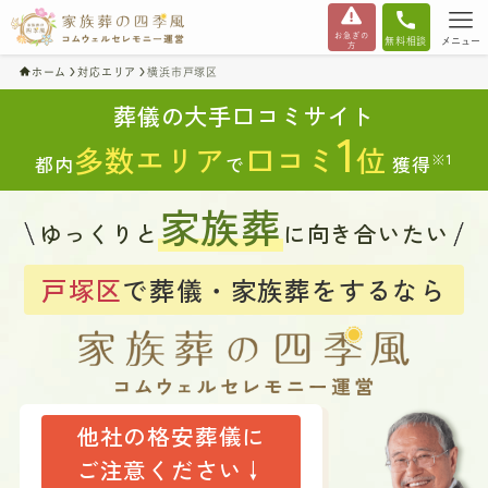
お急ぎの
無料相談
メニュー
方
ホーム
対応エリア
横浜市戸塚区
葬儀の大手口コミサイト
1
多数エリア
口コミ
位
※1
都内
で
獲得
家族葬
ゆっくりと
に向き合いたい
戸塚区
で葬儀・家族葬をするなら
他社の格安葬儀に
ご注意ください↓