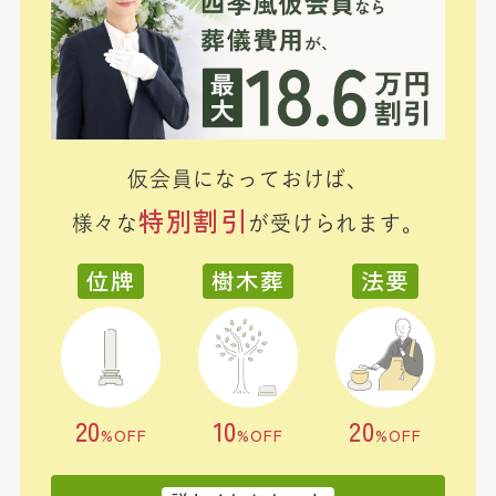
仮会員になっておけば、
特別割引
様々な
が受けられます。
位牌
樹木葬
法要
20
10
20
%OFF
%OFF
%OFF