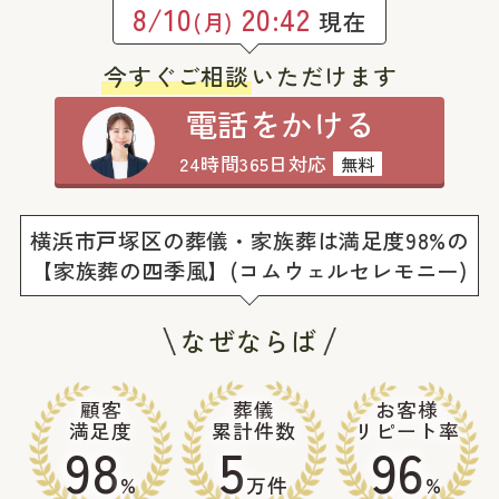
8/10
20:42
現在
(月)
今すぐご相談
いただけます
電話をかける
24時間365日対応
無料
横浜市戸塚区の葬儀・家族葬は満足度98%の
【家族葬の四季風】(コムウェルセレモニー)
なぜならば
顧客
葬儀
お客様
満足度
累計件数
リピート率
98
5
96
%
万件
%