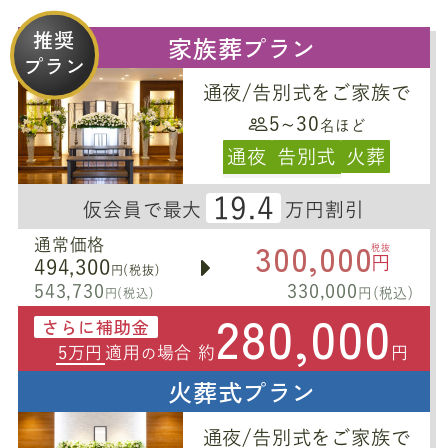
推奨
家族葬プラン
プラン
通夜/告別式をご家族で
5~30
名ほど
通夜
告別式
火葬
19.4
仮会員で最大
万円割引
300,000
通常価格
税抜
円
494,300
円(税抜)
543,730
330,000
円(税込)
円(税込)
280,000
さらに補助金
5万円
適用
場合 約
円
の
火葬式プラン
通夜/告別式をご家族で