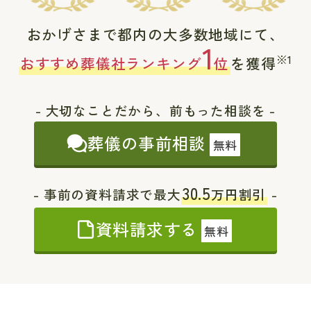
おかげさまで都内の大多数地域にて、
1
※1
おすすめ葬儀社ランキング
位
を獲得
- 大切なことだから、前もった相談を -
葬儀の事前相談
無料
30.5
- 事前の資料請求で最大
万円割引
-
資料請求する
無料