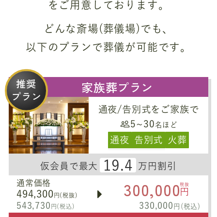
をご用意しております。
どんな斎場(葬儀場)でも、
以下のプランで葬儀が可能です。
推奨
家族葬プラン
プラン
通夜/告別式をご家族で
5~30
名ほど
通夜
告別式
火葬
19.4
仮会員で最大
万円割引
300,000
通常価格
税抜
円
494,300
円(税抜)
543,730
330,000
円(税込)
円(税込)