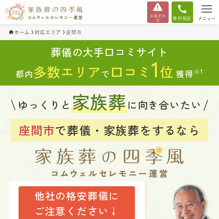
お急ぎの
無料相談
メニュー
方
ホーム
対応エリア
座間市
葬儀の大手口コミサイト
1
多数エリア
口コミ
位
※1
都内
で
獲得
家族葬
ゆっくりと
に向き合いたい
座間市
で葬儀・家族葬をするなら
他社の格安葬儀に
ご注意ください↓