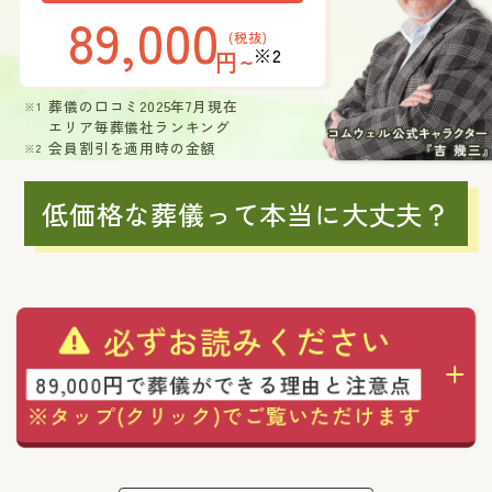
89,000
(税抜)
※2
円~
葬儀の口コミ2025年7月現在
エリア毎葬儀社ランキング
会員割引を適用時の金額
低価格な葬儀って本当に大丈夫？
必ずお読みください
89,000円で葬儀ができる理由と注意点
※タップ(クリック)でご覧いただけます