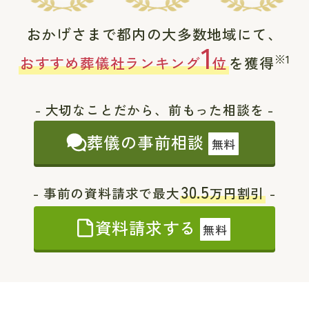
おかげさまで都内の大多数地域にて、
1
※1
おすすめ葬儀社ランキング
位
を獲得
- 大切なことだから、前もった相談を -
葬儀の事前相談
無料
30.5
- 事前の資料請求で最大
万円割引
-
資料請求する
無料