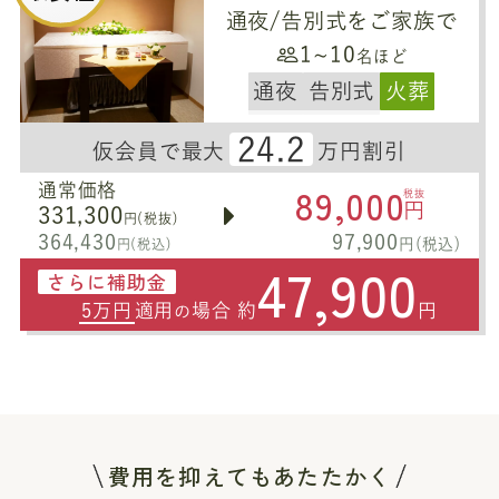
通夜/告別式をご家族で
1~10
名ほど
通夜
告別式
火葬
24.2
仮会員で最大
万円割引
89,000
通常価格
税抜
円
331,300
円(税抜)
364,430
97,900
円(税込)
円(税込)
47,900
さらに補助金
5万円
適用
場合 約
円
の
費用を抑えてもあたたかく