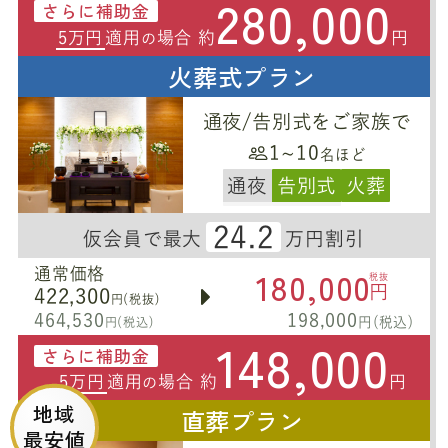
280,000
さらに補助金
5万円
適用
場合 約
円
の
火葬式プラン
通夜/告別式をご家族で
1~10
名ほど
通夜
告別式
火葬
24.2
仮会員で最大
万円割引
180,000
通常価格
税抜
円
422,300
円(税抜)
464,530
198,000
円(税込)
円(税込)
148,000
さらに補助金
5万円
適用
場合 約
円
の
地域
直葬プラン
最安値