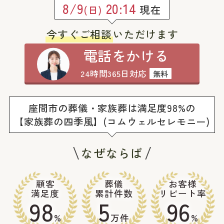
8/9
20:14
現在
(日)
今すぐご相談
いただけます
電話をかける
24時間365日対応
無料
座間市の葬儀・家族葬は満足度98%の
【家族葬の四季風】(コムウェルセレモニー)
なぜならば
顧客
葬儀
お客様
満足度
累計件数
リピート率
98
5
96
%
万件
%