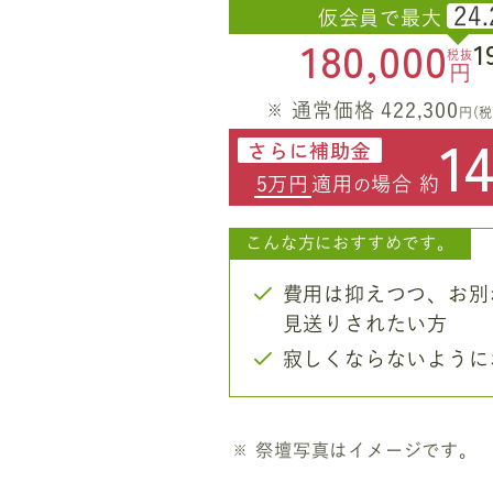
24.
仮会員で最大
180,000
1
税抜
円
通常価格 422,300
円(税
1
さらに補助金
5万円
適用
場合 約
の
こんな方におすすめです。
費用は抑えつつ、お別
見送りされたい方
寂しくならないように
祭壇写真はイメージです。