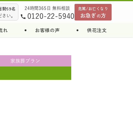
勢59名
危篤/お亡くなり
24時間365日 無料相談
お急ぎ
方
0120-22-5940
の
ださい。
流れ
お客様の声
供花注文
家族葬
プラン