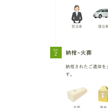
担当者
寝台
納棺~火葬
流れ
納棺されたご遺体を
す。
木棺
骨壷