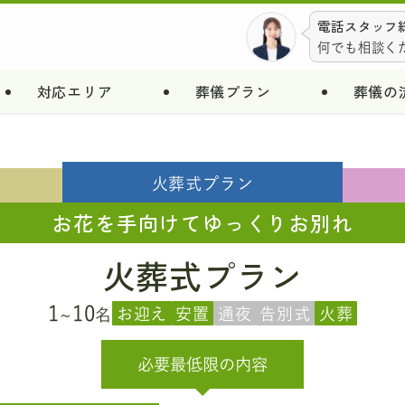
電話スタッフ総
何でも相談く
対応エリア
葬儀プラン
葬儀の
火葬式
プラン
お花を手向けてゆっくりお別れ
火葬式プラン
1
10
お迎え
安置
通夜
告別式
火葬
~
名
必要最低限
の内容