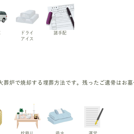
車
ドライ
諸手配
アイス
火葬炉で焼却する埋葬方法です。残ったご遺骨はお墓
枕飾り
吸水
運営