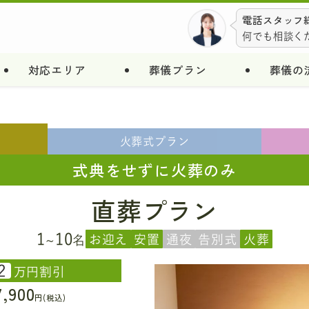
電話スタッフ総
何でも相談く
対応エリア
葬儀プラン
葬儀の
火葬式
プラン
式典をせずに火葬のみ
直葬プラン
1
10
お迎え
安置
通夜
告別式
火葬
~
名
2
万円割引
7,900
円(税込)