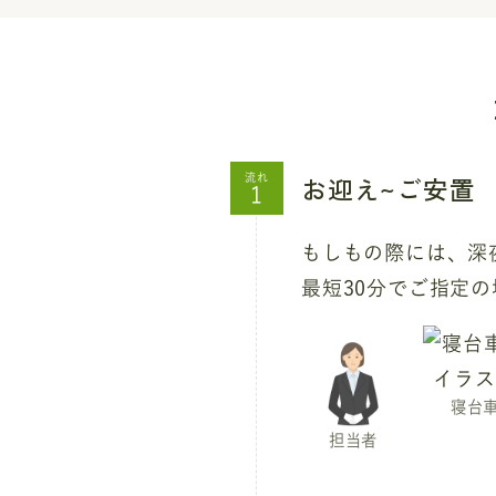
お迎え~ご安置
流れ
もしもの際には、深夜
最短30分でご指定
寝台
担当者