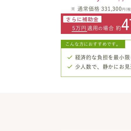
通常価格 331,300
円(税
4
さらに補助金
5万円
適用
場合 約
の
こんな方におすすめです。
経済的な負担を最小限
少人数で、静かにお見