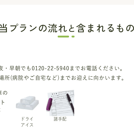
当プランの流れ
含まれるも
と
・早朝でも0120-22-5940までお電話ください。
の場所(病院やご自宅など)までお迎えに向かいます。
車
ドライ
諸手配
アイス