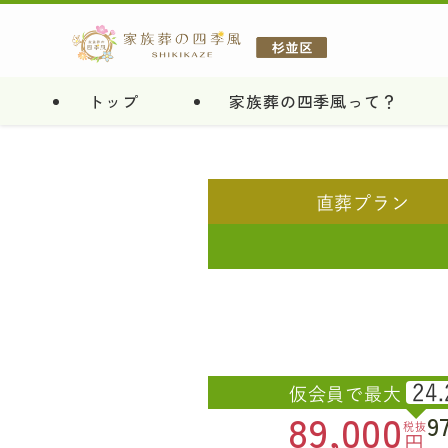
トップ
家族葬の四季風って？
直葬
プラン
24.
仮会員で最大
89,000
9
税抜
円