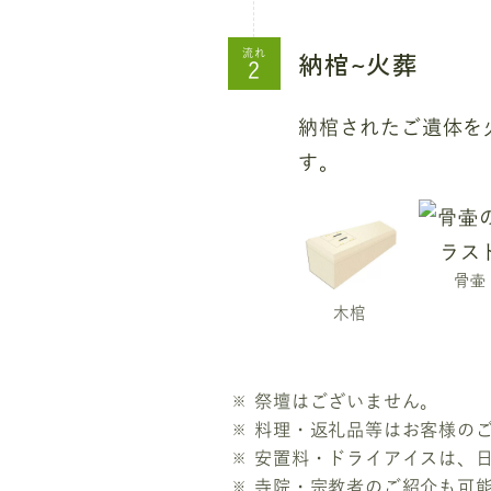
納棺~火葬
流れ
納棺されたご遺体を
す。
骨壷
木棺
祭壇はございません。
料理・返礼品等はお客様の
安置料・ドライアイスは、
寺院・宗教者のご紹介も可