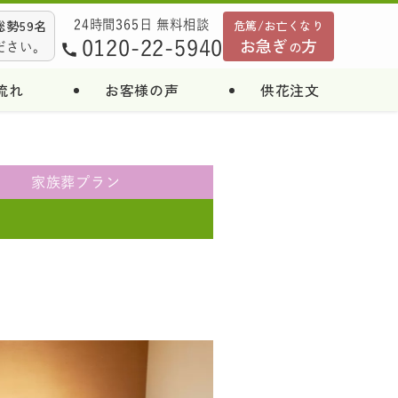
勢59名
危篤/お亡くなり
24時間365日 無料相談
お急ぎ
方
0120-22-5940
の
ださい。
流れ
お客様の声
供花注文
家族葬
プラン