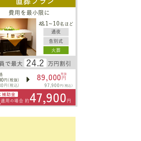
直葬プラン
費用を最小限に
1~10
名ほど
通夜
告別式
火葬
24.2
員で最大
万円割引
89,000
格
税抜
円
00
円(税抜)
30
97,900
円(税込)
円(税込)
47,900
に補助金
円
適用
場合 約
円
の