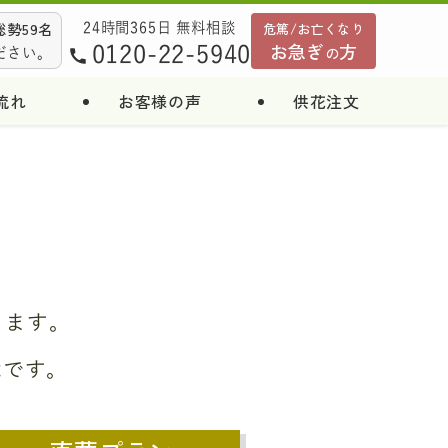
勢59名
危篤/お亡くなり
24時間365日 無料相談
お急ぎ
方
0120-22-5940
の
ださい。
流れ
お客様の声
供花注文
ります。
能です。