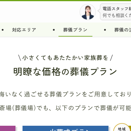
電話スタッフ総
何でも相談く
対応エリア
葬儀プラン
葬儀の
小さくてもあたたかい家族葬を
明瞭な価格
葬儀プラン
の
悔いなく過ごせる葬儀プラン
をご用意してお
斎場(葬儀場)でも、
以下のプランで葬儀が可
地域