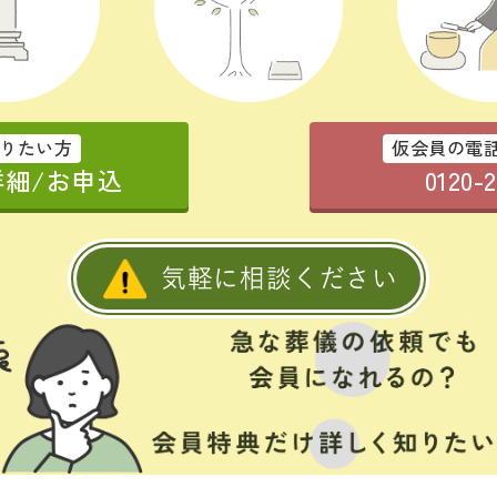
りたい方
仮会員の電
細/お申込
0120-
気軽に相談ください