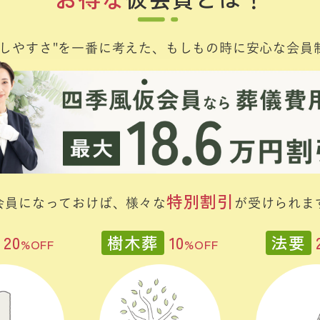
のしやすさ"を一番に考えた、
もしもの時に安心な会員
特別割引
会員になっておけば、
様々な
が受けられま
20
樹木葬
10
法要
%OFF
%OFF