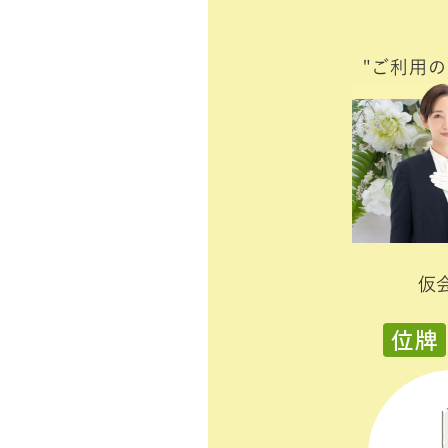
"ご利用
仮
位牌