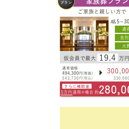
家族葬プラン
プラン
ご家族と親しい方で
5~3
通
告別
火
19.4
仮会員で最大
万
300,0
通常価格
494,300
円(税抜)
543,730
330,00
円(税込)
280,0
さらに補助金
5万円
適用
場合 約
の