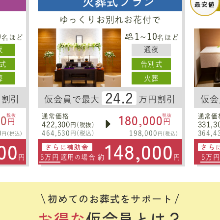
火葬式プラン
最安値
ゆっくりお別れお花付で
0
1~10
名ほど
名ほど
夜
通夜
式
告別式
葬
火葬
24.2
円割引
仮会員で最大
万円割引
仮会
00
180,000
税抜
通常価格
税抜
通常価
円
円
422,300
331,3
円(税抜)
0
464,530
198,000
364,4
円(税込)
円(税込)
円(税込)
00
148,000
さらに補助金
さら
円
5万円
適用
場合 約
円
5万
の
初めてのお葬式をサポート
お得な
仮会員とは？