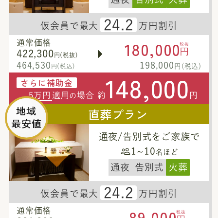
24.2
仮会員で最大
万円割引
180,000
通常価格
税抜
円
422,300
円(税抜)
464,530
198,000
円(税込)
円(税込)
148,000
さらに補助金
5万円
適用
場合 約
円
の
地域
直葬プラン
最安値
通夜/告別式をご家族で
1~10
名ほど
通夜
告別式
火葬
24.2
仮会員で最大
万円割引
89,000
通常価格
税抜