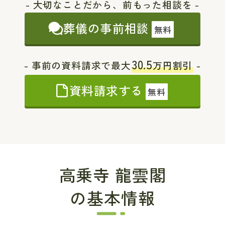
- 大切なことだから、前もった相談を -
葬儀の事前相談
無料
30.5
- 事前の資料請求で最大
万円割引
-
資料請求する
無料
高乗寺 龍雲閣
の基本情報