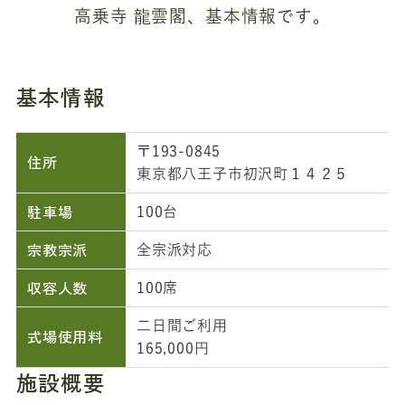
高乗寺 龍雲閣、基本情報です。
基本情報
〒193-0845
住所
東京都八王子市初沢町１４２５
駐車場
100台
宗教宗派
全宗派対応
収容人数
100席
二日間ご利用
式場使用料
165,000円
施設概要