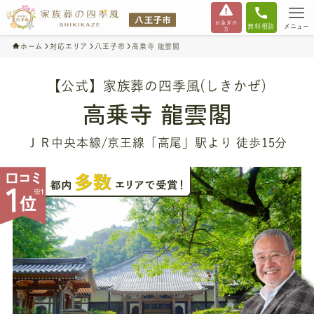
お急ぎの
無料相談
メニュー
方
ホーム
対応エリア
八王子市
高乗寺 龍雲閣
【公式】家族葬の四季風(しきかぜ)
高乗寺 龍雲閣
ＪＲ中央本線/京王線「高尾」駅より 徒歩15分