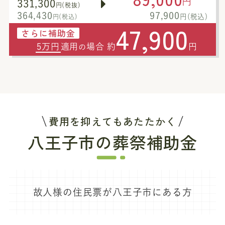
円
331,300
円(税抜)
364,430
97,900
円(税込)
円(税込)
47,900
さらに補助金
5万円
適用
場合 約
円
の
費用を抑えてもあたたかく
八王子市の葬祭補助金
故人様の住民票が八王子市にある方