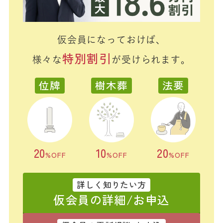
仮会員になっておけば、
特別割引
様々な
が受けられます。
位牌
樹木葬
法要
20
10
20
%OFF
%OFF
%OFF
詳しく知りたい方
仮会員の詳細/お申込