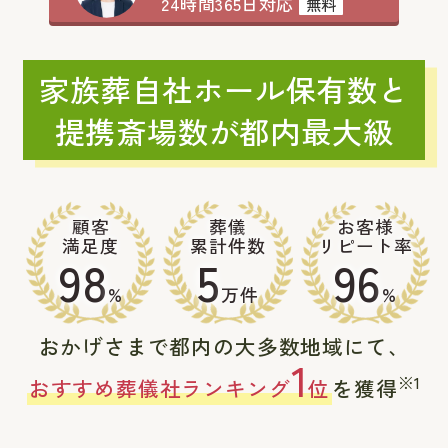
24時間365日対応
無料
家族葬自社ホール保有数と
提携斎場数が都内最大級
顧客
葬儀
お客様
満足度
累計件数
リピート率
98
5
96
%
万件
%
おかげさまで都内の大多数地域にて、
1
※1
おすすめ葬儀社ランキング
位
を獲得