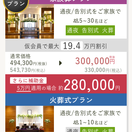
プラン
通夜/告別式をご家族で
5~30
名ほど
通夜
告別式
火葬
19.4
仮会員で最大
万円割引
300,000
通常価格
税抜
円
494,300
円(税抜)
543,730
330,000
円(税込)
円(税込)
280,000
さらに補助金
5万円
適用
場合 約
円
の
火葬式プラン
通夜/告別式をご家族で
1~10
名ほど
通夜
告別式
火葬