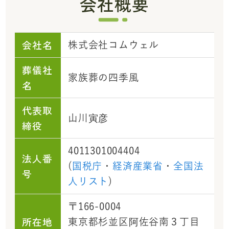
会社概要
会社名
株式会社コムウェル
葬儀社
家族葬の四季風
名
代表取
山川寅彦
締役
4011301004404
法人番
(
国税庁
・
経済産業省
・
全国法
号
人リスト
)
〒166-0004
所在地
東京都杉並区阿佐谷南３丁目