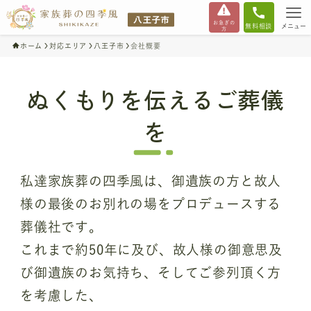
お急ぎの
無料相談
メニュー
方
ホーム
対応エリア
八王子市
会社概要
ぬくもりを伝えるご葬儀
を
私達家族葬の四季風は、御遺族の方と故人
様の最後のお別れの場をプロデュースする
葬儀社です。
これまで約50年に及び、故人様の御意思及
び御遺族のお気持ち、そしてご参列頂く方
を考慮した、