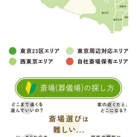
斎場(葬儀場)の探し方