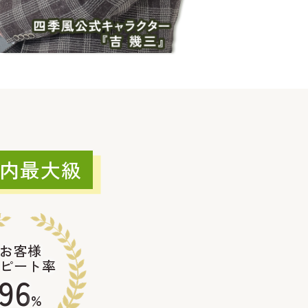
内最大級
お客様
ピート率
96
%