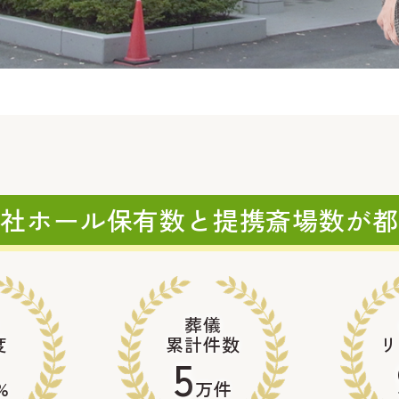
自社ホール保有数と
提携斎場数が都
葬儀
度
累計件数
リ
5
%
万件