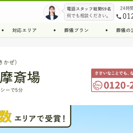
電話スタッフ総勢59名
24時
01
何でも相談ください。
対応エリア
葬儀プラン
葬儀の
きかぜ)
摩斎場
シーで5分