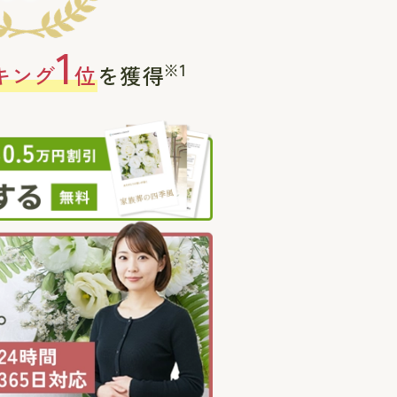
1
※1
キング
位
を獲得