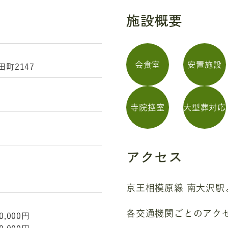
施設概要
会食室
安置施設
町2147
寺院控室
大型葬対応
アクセス
京王相模原線 南大沢駅
各交通機関ごとのアク
,000円