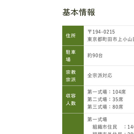
基本情報
〒194-0215
住所
東京都町田市上小山田
駐車
約90台
場
宗教
全宗派対応
宗派
第一式場：104席
収容
第二式場：35席
人数
第三式場：80席
第一式場
組織市住民 ：140