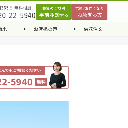
葬儀のご検討
危篤/お亡くなり
間365日 無料相談
事前相談
お急ぎ
方
20-22-5940
する
の
流れ
お客様の声
供花注文